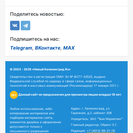
Поделитесь новостью:
Подпишитесь на нас:
Telegram
,
ВКонтакте
,
MAX
© 2003 - 2026 «Новый Калининград.Ru»
Свидетельство о регистрации СМИ: Эл № ФС77-43520, выдано
Федеральной службой по надзору в сфере связи, информационных
технологий и массовых коммуникаций (Роскомнадзор) 17 января 2011 г.
Данный сайт не предназначен для просмотра лицам младше 18 лет.
18+
Адрес: г. Калининград, ул.
Любое использование, либо
Гаражная, д.2, кабинет 308
копирование материалов или
подборки материалов сайта,
Учредитель: ЗАО "Твик Маркетинг"
элементов дизайна и оформления
Главный редактор: Обрехт О.Г.
допускается только с
Редакция:
+7 (4012) 99-21-76
письменного разрешения