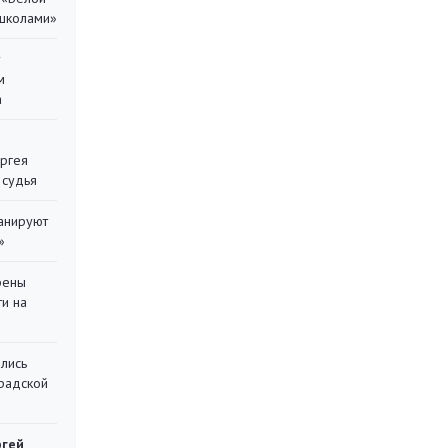
 школами»
у
м
а
ергея
 судья
ланируют
»
рены
ти на
лись
градской
ргей