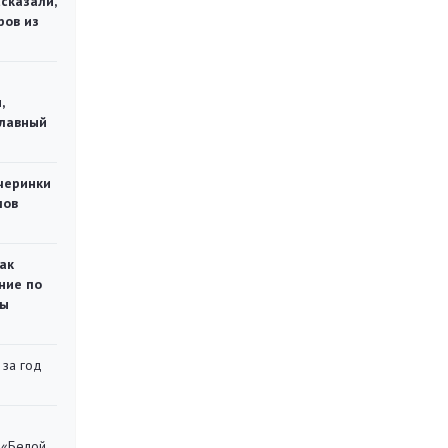
сказали,
ров из
,
главный
черинки
мов
ак
ние по
ты
 за год
 «Белой