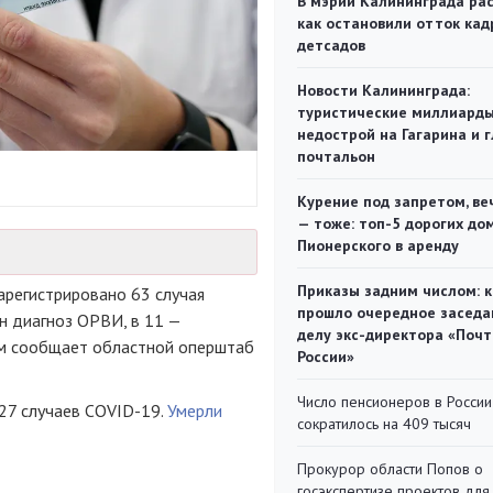
В мэрии Калининграда рас
как остановили отток кад
детсадов
Новости Калининграда:
туристические миллиарды
недострой на Гагарина и 
почтальон
Курение под запретом, ве
— тоже: топ-5 дорогих до
Пионерского в аренду
Приказы задним числом: к
арегистрировано 63 случая
прошло очередное заседа
н диагноз ОРВИ, в 11 —
делу экс-директора «Поч
ом сообщает областной оперштаб
России»
Число пенсионеров в России
27 случаев COVID-19.
Умерли
сократилось на 409 тысяч
Прокурор области Попов о
госэкспертизе проектов для