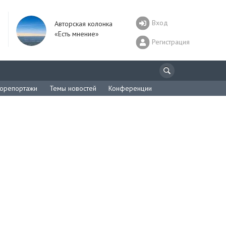
Вход
Авторская колонка
«Есть мнение»
Регистрация
орепортажи
Темы новостей
Конференции