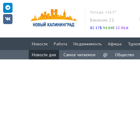
Погода:
+16.5°
Вакансии:
21
82.17$
94.84€
22.01zł
Новости
Работа
Недвижимость
Афиша
Туриз
Новости дня
Самое читаемое
@
Общество