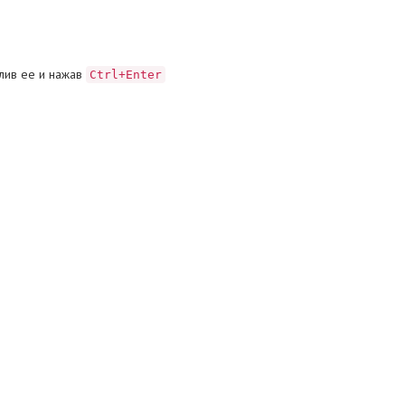
лив ее и нажав
Ctrl+Enter