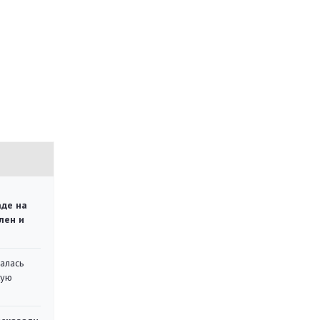
о
аде на
лен и
алась
кую