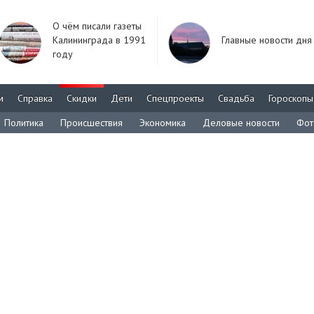
О чём писали газеты
Калининграда в 1991
Главные новости дня
году
м
Справка
Скидки
Дети
Спецпроекты
Свадьба
Гороскопы
Политика
Происшествия
Экономика
Деловые новости
Фот