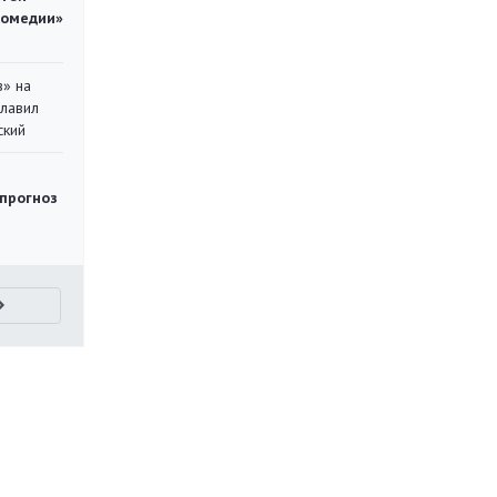
комедии»
в» на
главил
ский
 прогноз