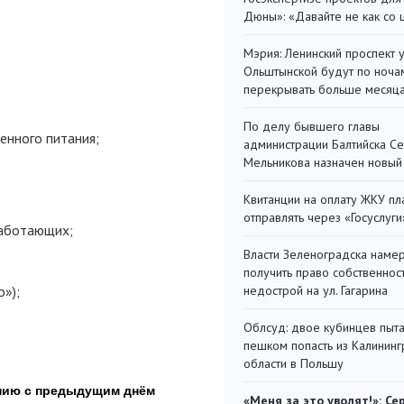
Дюны»: «Давайте не как со
Мэрия: Ленинский проспект 
Ольштынской будут по ноча
перекрывать больше месяц
По делу бывшего главы
енного питания;
администрации Балтийска С
Мельникова назначен новый
Квитанции на оплату ЖКУ п
отправлять через «Госуслуги
работающих;
Власти Зеленоградска наме
получить право собственнос
»);
недострой на ул. Гагарина
Облсуд: двое кубинцев пыта
пешком попасть из Калинин
области в Польшу
«Меня за это уволят!»: Се