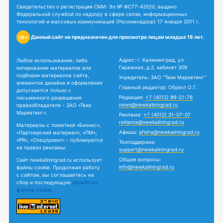
Свидетельство о регистрации СМИ: Эл № ФС77-43520, выдано
Федеральной службой по надзору в сфере связи, информационных
технологий и массовых коммуникаций (Роскомнадзор) 17 января 2011 г.
Данный сайт не предназначен для просмотра лицам младше 18 лет.
18+
Адрес: г. Калининград, ул.
Любое использование, либо
Гаражная, д.2, кабинет 308
копирование материалов или
подборки материалов сайта,
Учредитель: ЗАО "Твик Маркетинг"
элементов дизайна и оформления
Главный редактор: Обрехт О.Г.
допускается только с
Редакция:
+7 (4012) 99-21-76
письменного разрешения
news@newkaliningrad.ru
правообладателя - ЗАО «Твик
Маркетинг».
Реклама:
+7 (4012) 31-07-07
reklama@newkaliningrad.ru
Материалы с пометкой «Бизнес»,
Афиша:
afisha@newkaliningrad.ru
«Партнерский материал», «ПМ»,
«PR», «Спецпроект» - публикуются
Техподдержка:
на правах рекламы.
support@newkaliningrad.ru
Общие вопросы:
Сайт newkaliningrad.ru использует
info@newkaliningrad.ru
файлы cookie. Продолжая работу
с сайтом, вы соглашаетесь на
сбор и последующую
обработку
файлов cookie.