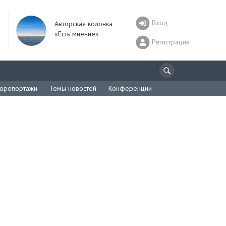
Вход
Авторская колонка
«Есть мнение»
Регистрация
орепортажи
Темы новостей
Конференции