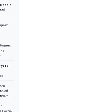
ожаре в
той
адных
 бизнес
 не
у
густе:
ям
ого
дской
менить
 с
е России