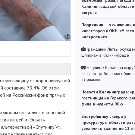
Возможны грозы: погода в
Калининградской области
августа
Подрядчик — о снижении 
инвесторов к ОКН: «У всех
настроение»
Гражданин Литвы осуждён
шпионаж в Калининграде
На улице Баранова выру
липы по требованию общест
«Динамо»
тную вакцину от коронавирусной
й составила 79,4%. Об этом
Новости Калининграда: «р
ой на Российский фонд прямых
гостиницы на Горького, ре
филе и нудисты 90-х
м уколом позволяет в короткий
Застройщику сквера у
ства людей и сбивать
прокуратуры области раз
 альтернативой «Спутнику V»,
увеличить здание до 11 э
может использоваться для