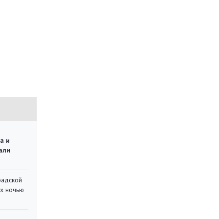
а и
али
радской
их ночью