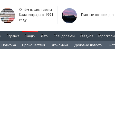
О чём писали газеты
Калининграда в 1991
Главные новости дня
году
м
Справка
Скидки
Дети
Спецпроекты
Свадьба
Гороскопы
Политика
Происшествия
Экономика
Деловые новости
Фот