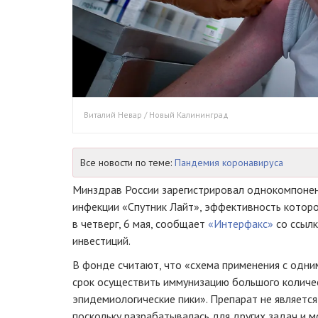
Виталий Невар / Новый Калининград
Все новости по теме:
Пандемия коронавируса
Минздрав России зарегистрировал однокомпонен
инфекции «Спутник Лайт», эффективность которо
в четверг, 6 мая, сообщает
«Интерфакс»
со ссылк
инвестиций.
В фонде считают, что «схема применения с одни
срок осуществить иммунизацию большого количе
эпидемиологические пики». Препарат не является
поскольку разрабатывалась для других задач и 