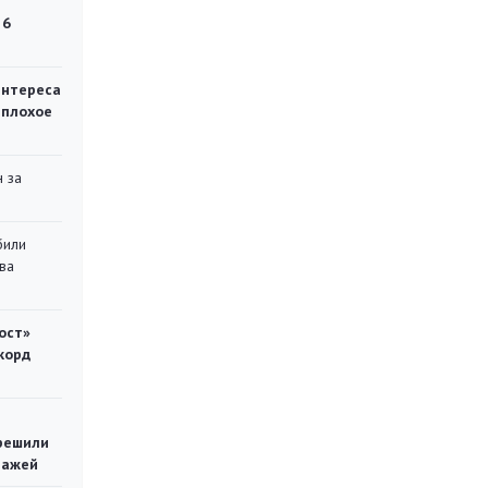
 6
интереса
 плохое
 за
били
ва
ост»
корд
решили
тажей