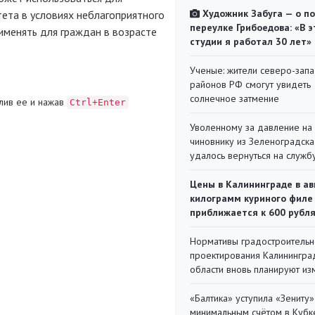
Художник Забуга — о п
ета в условиях неблагоприятного
переулке Грибоедова: «В э
именять для граждан в возрасте
студии я работал 30 лет»
Ученые: жители северо-зап
районов РФ смогут увидеть
солнечное затмение
лив ее и нажав
Ctrl+Enter
Уволенному за давление на
чиновнику из Зеленоградска
удалось вернуться на служб
Цены в Калининграде в ав
килограмм куриного филе
приближается к 600 рубл
Нормативы градостроительн
проектирования Калинингра
области вновь планируют из
«Балтика» уступила «Зениту»
минимальным счётом в Кубк