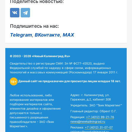
Поделитесь новостью:
Подпишитесь на нас:
Telegram
,
ВКонтакте
,
MAX
© 2003 - 2026 «Новый Калининград.Ru»
Свидетельство о регистрации СМИ: Эл № ФС77-43520, выдано
Федеральной службой по надзору в сфере связи, информационных
технологий и массовых коммуникаций (Роскомнадзор) 17 января 2011 г.
Данный сайт не предназначен для просмотра лицам младше 18 лет.
18+
Адрес: г. Калининград, ул.
Любое использование, либо
Гаражная, д.2, кабинет 308
копирование материалов или
подборки материалов сайта,
Учредитель: ЗАО "Твик Маркетинг"
элементов дизайна и оформления
Главный редактор: Обрехт О.Г.
допускается только с
Редакция:
+7 (4012) 99-21-76
письменного разрешения
news@newkaliningrad.ru
правообладателя - ЗАО «Твик
Маркетинг».
Реклама:
+7 (4012) 31-07-07
reklama@newkaliningrad.ru