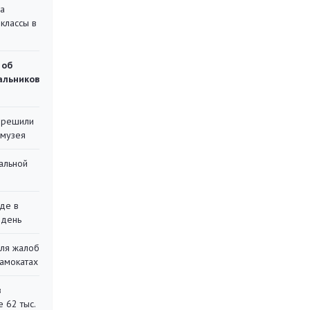
на
классы в
 об
чальников
 решили
 музея
альной
де в
 день
для жалоб
самокатах
в
 62 тыс.