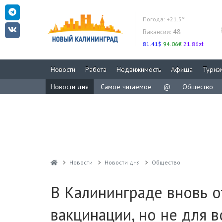
Погода:
+21.5°
Вакансии:
48
81.41$
94.06€
21.86zł
Новости
Работа
Недвижимость
Афиша
Туриз
Новости дня
Самое читаемое
@
Общество
Новости
Новости дня
Общество
В Калининграде вновь 
вакцинации, но не для в