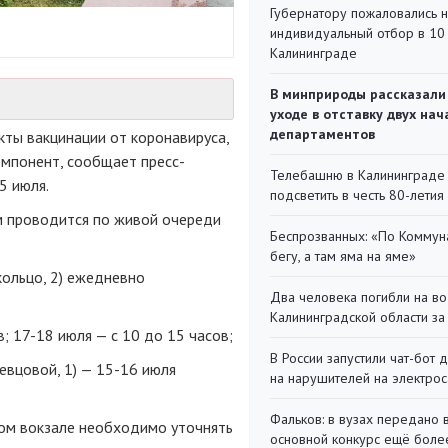
Губернатору пожаловались 
индивидуальный отбор в 10 
Калининграде
В минприроды рассказали
уходе в отставку двух на
департаментов
ты вакцинации от коронавируса,
омпонент, сообщает пресс-
Телебашню в Калининграде
5 июля.
подсветить в честь 80-летия
м проводится по живой очереди
Беспрозванных: «По Коммун
бегу, а там яма на яме»
ольцо, 2) ежедневно
Два человека погибли на во
Калининградской области за
; 17-18 июля — с 10 до 15 часов;
В России запустили чат-бот 
евцовой, 1) — 15-16 июля
на нарушителей на электро
Фальков: в вузах передано 
ом вокзале необходимо уточнять
основной конкурс ещё более