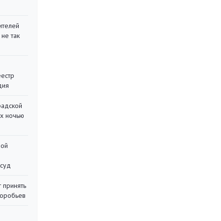
ителей
 не так
еестр
дия
радской
их ночью
ной
 суд
 принять
воробьев