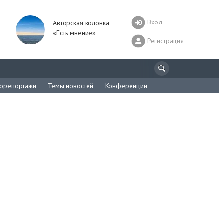
Вход
Авторская колонка
«Есть мнение»
Регистрация
орепортажи
Темы новостей
Конференции