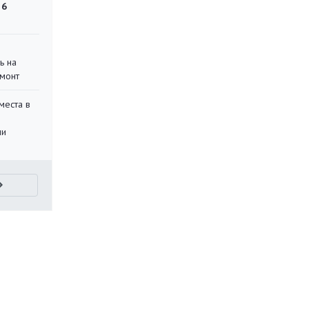
 6
ь на
монт
места в
ли