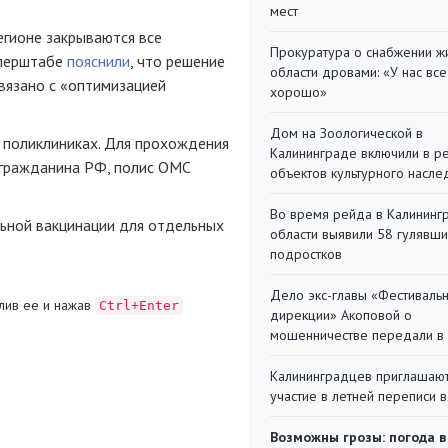
мест
регионе закрываются все
Прокуратура о снабжении ж
оперштабе
пояснили
, что решение
области дровами: «У нас все
вязано с «оптимизацией
хорошо»
Дом на Зоологической в
 поликлиниках. Для прохождения
Калининграде включили в р
 гражданина РФ, полис ОМС
объектов культурного насле
Во время рейда в Калининг
ьной вакцинации для отдельных
области выявили 58 гулявш
подростков
Дело экс-главы «Фестиваль
лив ее и нажав
Ctrl+Enter
дирекции» Акоповой о
мошенничестве передали в
Калининградцев приглашают
участие в летней переписи 
Возможны грозы: погода в