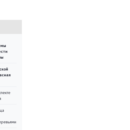
емы
ести
вы
ской
асная
спекте
а
ца
еревьями