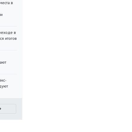
места в
ли
реходе в
ся итогов
вают
экс-
дуют