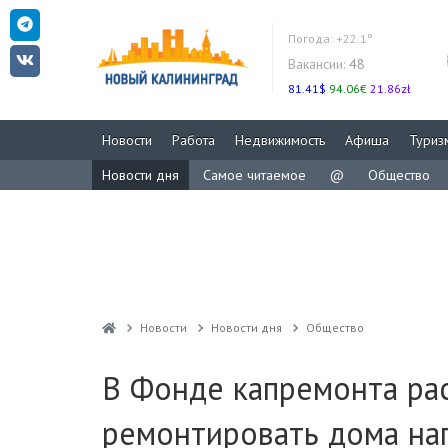
Погода:
+22.1°
Вакансии:
48
81.41$
94.06€
21.86zł
Новости
Работа
Недвижимость
Афиша
Туриз
Новости дня
Самое читаемое
@
Общество
Новости
Новости дня
Общество
В Фонде капремонта рас
ремонтировать дома на