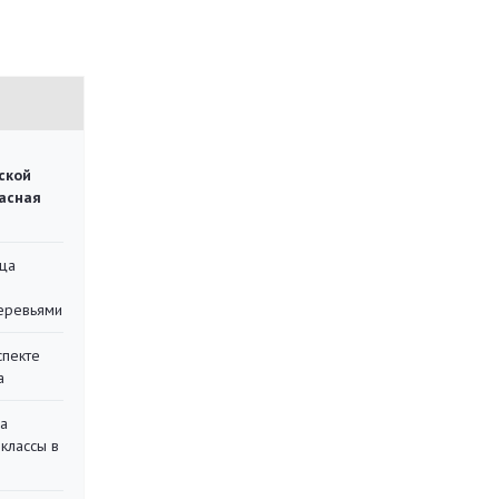
ской
асная
ца
еревьями
спекте
а
на
классы в