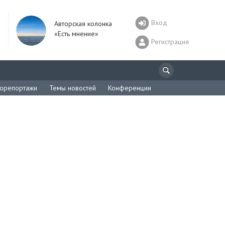
Вход
Авторская колонка
«Есть мнение»
Регистрация
орепортажи
Темы новостей
Конференции