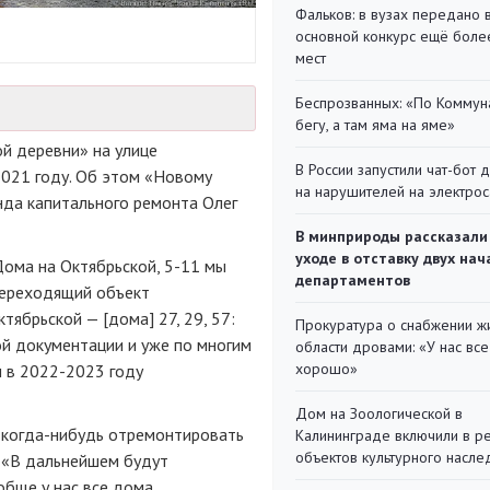
Фальков: в вузах передано 
основной конкурс ещё более
мест
Беспрозванных: «По Коммун
бегу, а там яма на яме»
й деревни» на улице
В России запустили чат-бот 
2021 году. Об этом «Новому
на нарушителей на электро
нда капитального ремонта Олег
В минприроды рассказали
уходе в отставку двух на
ома на Октябрьской, 5-11 мы
департаментов
 переходящий объект
тябрьской — [дома] 27, 29, 57:
Прокуратура о снабжении ж
й документации и уже по многим
области дровами: «У нас все
хорошо»
м в 2022-2023 году
Дом на Зоологической в
в когда-нибудь отремонтировать
Калининграде включили в р
объектов культурного насле
. «В дальнейшем будут
обще у нас все дома