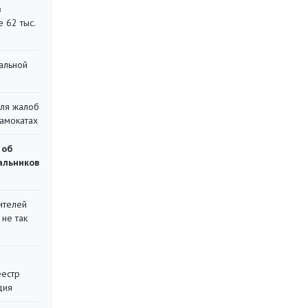
в
 62 тыс.
альной
для жалоб
самокатах
 об
чальников
ителей
 не так
еестр
дия