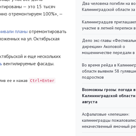
Два человека погибли на во
нтированы — это 15 тысяч
Калининградской области за
пенно отремонтируем 100%», —
Калининградцев приглашают
участие в летней переписи 
чивали планы
отремонтировать
оженных на ул. Октябрьская
Дело экс-главы «Фестиваль
дирекции» Акоповой о
мошенничестве передали в
Октябрьской и еще нескольких
ь
вентилируемые фасады.
Во время рейда в Калининг
области выявили 58 гулявш
подростков
лив ее и нажав
Ctrl+Enter
Возможны грозы: погода в
Калининградской области
августа
Асфальтовые «лепешки»:
калининградцы пожаловалис
некачественный ямочный ре