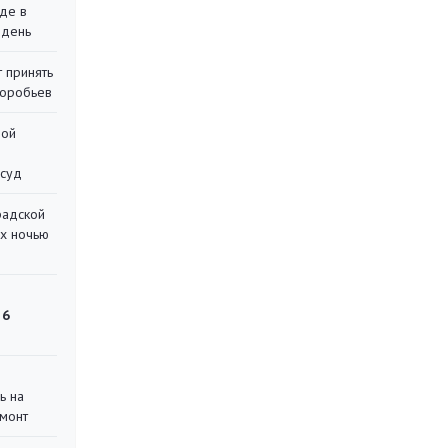
де в
 день
 принять
воробьев
ной
 суд
радской
их ночью
 6
ь на
монт