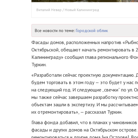
Виталий Невар / Новый Калининград
Все новости по теме:
Городской облик
Фасады домов, расположенных напротив «Рыбно
Октябрьской, обещают начать ремонтировать в 
Калининграду» сообщил глава регионального Фо
Туркин.
«Разработали сейчас проектную документацию. Д
будем торговать в этом году — это будет у нас
на следующий год. И следующие „свечки“ по ул. Ок
мы также сейчас завершаем разработку проектно
объектам зашли в экспертизу. И мы рассчитывае
их отремонтировать», — рассказал Туркин.
Глава фонда добавил, что в планах у чиновнико
фасады и других домов на Октябрьском острове
ремонтироваться и другие дома [на Острове]. Во