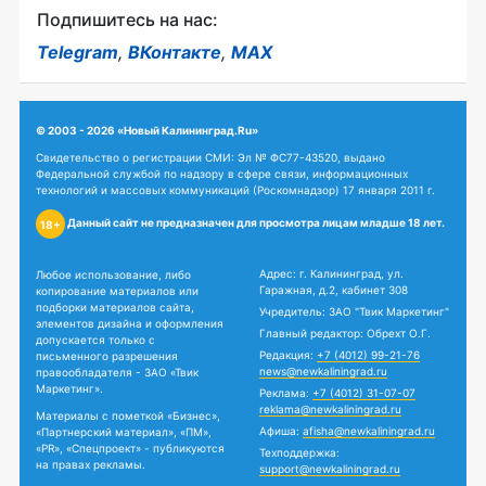
Подпишитесь на нас:
Telegram
,
ВКонтакте
,
MAX
© 2003 - 2026 «Новый Калининград.Ru»
Свидетельство о регистрации СМИ: Эл № ФС77-43520, выдано
Федеральной службой по надзору в сфере связи, информационных
технологий и массовых коммуникаций (Роскомнадзор) 17 января 2011 г.
Данный сайт не предназначен для просмотра лицам младше 18 лет.
18+
Адрес: г. Калининград, ул.
Любое использование, либо
Гаражная, д.2, кабинет 308
копирование материалов или
подборки материалов сайта,
Учредитель: ЗАО "Твик Маркетинг"
элементов дизайна и оформления
Главный редактор: Обрехт О.Г.
допускается только с
Редакция:
+7 (4012) 99-21-76
письменного разрешения
news@newkaliningrad.ru
правообладателя - ЗАО «Твик
Маркетинг».
Реклама:
+7 (4012) 31-07-07
reklama@newkaliningrad.ru
Материалы с пометкой «Бизнес»,
Афиша:
afisha@newkaliningrad.ru
«Партнерский материал», «ПМ»,
«PR», «Спецпроект» - публикуются
Техподдержка:
на правах рекламы.
support@newkaliningrad.ru