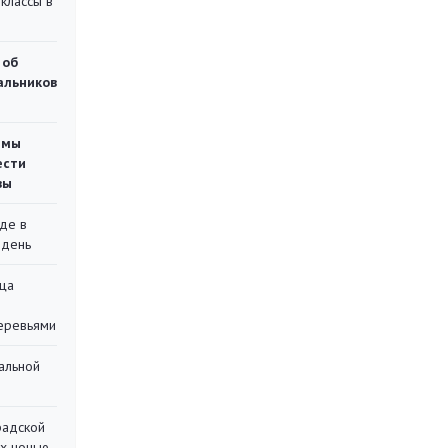
классы в
 об
чальников
емы
ести
вы
де в
 день
ца
еревьями
альной
радской
их ночью