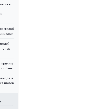
места в
ли
для жалоб
самокатах
ителей
 не так
 принять
воробьев
реходе в
ся итогов