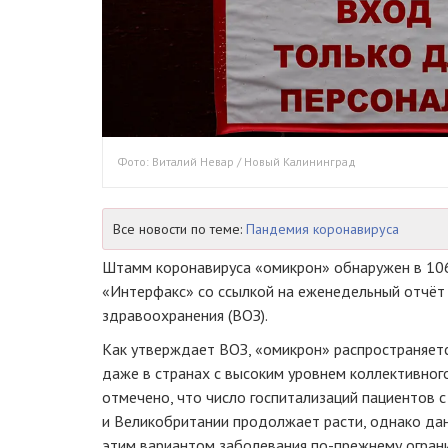
Фото: Виталий Невар / Новый Калининград
Все новости по теме:
Пандемия коронавируса
Штамм коронавируса «омикрон» обнаружен в 106
«Интерфакс» со ссылкой на еженедельный отчёт
здравоохранения (ВОЗ).
Как утверждает ВОЗ, «омикрон» распространяет
даже в странах с высоким уровнем коллективног
отмечено, что число госпитализаций пациентов 
и Великобритании продолжает расти, однако да
этим вариантом заболевания по-прежнему огран