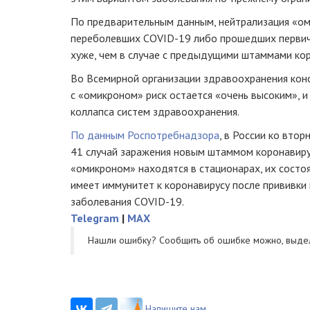
По предварительным данным, нейтрализация «оми
переболевших COVID-19 либо прошедших первичн
хуже, чем в случае с предыдущими штаммами кор
Во Всемирной организации здравоохранения конс
с «омикроном» риск остается «очень высоким», 
коллапса систем здравоохранения.
По данным Роспотребнадзора
, в России ко втор
41 случай заражения новым штаммом коронавиру
«омикроном» находятся в стационарах, их состо
имеет иммунитет к коронавирусу после прививки 
заболевания COVID-19.
Telegram
|
MAX
Нашли ошибку? Cообщить об ошибке можно, выде
Напишите нам