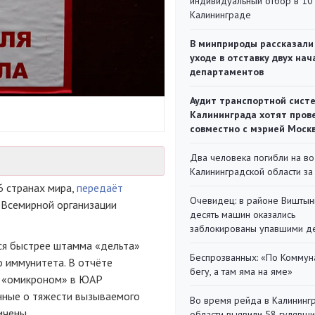
индивидуальный отбор в 10 
Калининграде
В минприроды рассказали
уходе в отставку двух на
департаментов
Аудит транспортной сист
Калининграда хотят пров
совместно с мэрией Моск
Два человека погибли на во
Калининградской области за
 странах мира,
передаёт
Очевидец: в районе Виштын
 Всемирной организации
десять машин оказались
заблокированы упавшими д
ся быстрее штамма «дельта»
Беспрозванных: «По Коммун
о иммунитета. В отчёте
бегу, а там яма на яме»
с «омикроном» в ЮАР
нные о тяжести вызываемого
Во время рейда в Калининг
ичены.
области выявили 58 гулявш