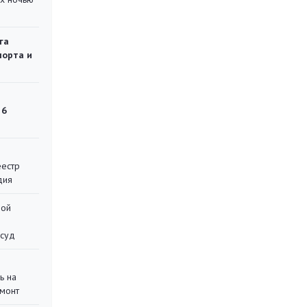
га
порта и
 6
еестр
дия
ной
 суд
ь на
монт