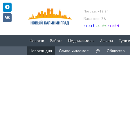
Погода:
+19.9°
Вакансии:
28
81.41$
94.06€
21.86zł
Новости
Работа
Недвижимость
Афиша
Туриз
Новости дня
Самое читаемое
@
Общество