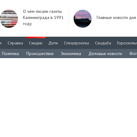
О чём писали газеты
Калининграда в 1991
Главные новости дня
году
м
Справка
Скидки
Дети
Спецпроекты
Свадьба
Гороскопы
Политика
Происшествия
Экономика
Деловые новости
Фот