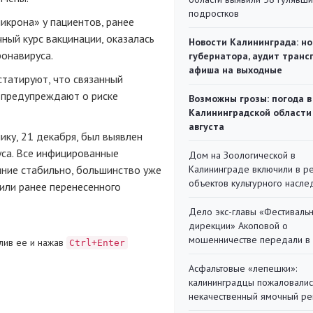
подростков
крона» у пациентов, ранее
ый курс вакцинации, оказалась
Новости Калининграда: но
онавируса.
губернатора, аудит транс
афиша на выходные
татируют, что связанный
и предупреждают о риске
Возможны грозы: погода в
Калининградской области
августа
нику, 21 декабря, был выявлен
са. Все инфицированные
Дом на Зоологической в
яние стабильно, большинство уже
Калининграде включили в р
объектов культурного насле
или ранее перенесенного
Дело экс-главы «Фестиваль
дирекции» Акоповой о
мошенничестве передали в
лив ее и нажав
Ctrl+Enter
Асфальтовые «лепешки»:
калининградцы пожаловалис
некачественный ямочный ре