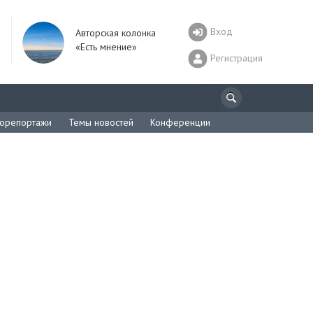
Вход
Авторская колонка
«Есть мнение»
Регистрация
орепортажи
Темы новостей
Конференции