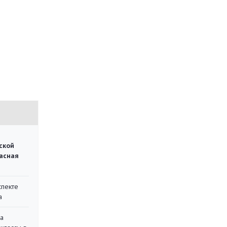
ской
асная
спекте
а
на