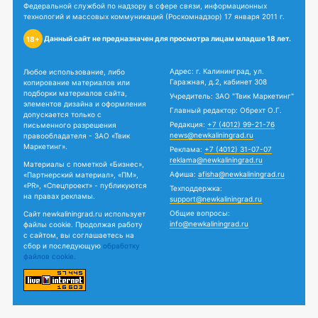
Федеральной службой по надзору в сфере связи, информационных
технологий и массовых коммуникаций (Роскомнадзор) 17 января 2011 г.
Данный сайт не предназначен для просмотра лицам младше 18 лет.
18+
Адрес: г. Калининград, ул.
Любое использование, либо
Гаражная, д.2, кабинет 308
копирование материалов или
подборки материалов сайта,
Учредитель: ЗАО "Твик Маркетинг"
элементов дизайна и оформления
Главный редактор: Обрехт О.Г.
допускается только с
Редакция:
+7 (4012) 99-21-76
письменного разрешения
news@newkaliningrad.ru
правообладателя - ЗАО «Твик
Маркетинг».
Реклама:
+7 (4012) 31-07-07
reklama@newkaliningrad.ru
Материалы с пометкой «Бизнес»,
Афиша:
afisha@newkaliningrad.ru
«Партнерский материал», «ПМ»,
«PR», «Спецпроект» - публикуются
Техподдержка:
на правах рекламы.
support@newkaliningrad.ru
Общие вопросы:
Сайт newkaliningrad.ru использует
info@newkaliningrad.ru
файлы cookie. Продолжая работу
с сайтом, вы соглашаетесь на
сбор и последующую
обработку
файлов cookie.