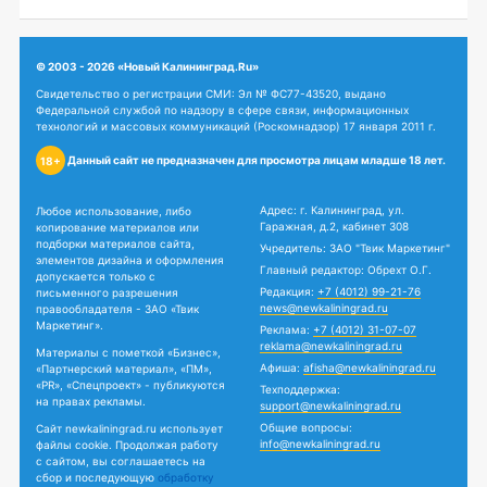
© 2003 - 2026 «Новый Калининград.Ru»
Свидетельство о регистрации СМИ: Эл № ФС77-43520, выдано
Федеральной службой по надзору в сфере связи, информационных
технологий и массовых коммуникаций (Роскомнадзор) 17 января 2011 г.
Данный сайт не предназначен для просмотра лицам младше 18 лет.
18+
Адрес: г. Калининград, ул.
Любое использование, либо
Гаражная, д.2, кабинет 308
копирование материалов или
подборки материалов сайта,
Учредитель: ЗАО "Твик Маркетинг"
элементов дизайна и оформления
Главный редактор: Обрехт О.Г.
допускается только с
Редакция:
+7 (4012) 99-21-76
письменного разрешения
news@newkaliningrad.ru
правообладателя - ЗАО «Твик
Маркетинг».
Реклама:
+7 (4012) 31-07-07
reklama@newkaliningrad.ru
Материалы с пометкой «Бизнес»,
Афиша:
afisha@newkaliningrad.ru
«Партнерский материал», «ПМ»,
«PR», «Спецпроект» - публикуются
Техподдержка:
на правах рекламы.
support@newkaliningrad.ru
Общие вопросы:
Сайт newkaliningrad.ru использует
info@newkaliningrad.ru
файлы cookie. Продолжая работу
с сайтом, вы соглашаетесь на
сбор и последующую
обработку