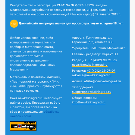
Свидетельство о регистрации СМИ: Эл № ФС77-43520, выдано
Федеральной службой по надзору в сфере связи, информационных
технологий и массовых коммуникаций (Роскомнадзор) 17 января 2011 г.
Данный сайт не предназначен для просмотра лицам младше 18 лет.
18+
Адрес: г. Калининград, ул.
Любое использование, либо
Гаражная, д.2, кабинет 308
копирование материалов или
подборки материалов сайта,
Учредитель: ЗАО "Твик Маркетинг"
элементов дизайна и оформления
Главный редактор: Обрехт О.Г.
допускается только с
Редакция:
+7 (4012) 99-21-76
письменного разрешения
news@newkaliningrad.ru
правообладателя - ЗАО «Твик
Маркетинг».
Реклама:
+7 (4012) 31-07-07
reklama@newkaliningrad.ru
Материалы с пометкой «Бизнес»,
Афиша:
afisha@newkaliningrad.ru
«Партнерский материал», «ПМ»,
«PR», «Спецпроект» - публикуются
Техподдержка:
на правах рекламы.
support@newkaliningrad.ru
Общие вопросы:
Сайт newkaliningrad.ru использует
info@newkaliningrad.ru
файлы cookie. Продолжая работу
с сайтом, вы соглашаетесь на
сбор и последующую
обработку
файлов cookie.