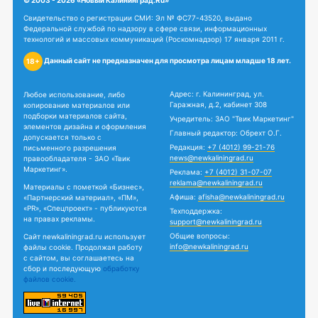
Свидетельство о регистрации СМИ: Эл № ФС77-43520, выдано
Федеральной службой по надзору в сфере связи, информационных
технологий и массовых коммуникаций (Роскомнадзор) 17 января 2011 г.
Данный сайт не предназначен для просмотра лицам младше 18 лет.
18+
Адрес: г. Калининград, ул.
Любое использование, либо
Гаражная, д.2, кабинет 308
копирование материалов или
подборки материалов сайта,
Учредитель: ЗАО "Твик Маркетинг"
элементов дизайна и оформления
Главный редактор: Обрехт О.Г.
допускается только с
Редакция:
+7 (4012) 99-21-76
письменного разрешения
news@newkaliningrad.ru
правообладателя - ЗАО «Твик
Маркетинг».
Реклама:
+7 (4012) 31-07-07
reklama@newkaliningrad.ru
Материалы с пометкой «Бизнес»,
Афиша:
afisha@newkaliningrad.ru
«Партнерский материал», «ПМ»,
«PR», «Спецпроект» - публикуются
Техподдержка:
на правах рекламы.
support@newkaliningrad.ru
Общие вопросы:
Сайт newkaliningrad.ru использует
info@newkaliningrad.ru
файлы cookie. Продолжая работу
с сайтом, вы соглашаетесь на
сбор и последующую
обработку
файлов cookie.