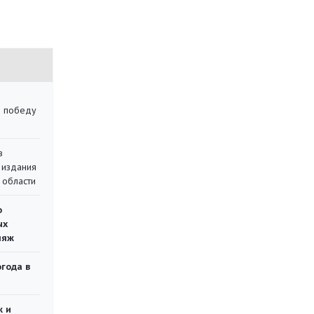
ю победу
в
 издания
 области
о
ых
ляж
огода в
ж и