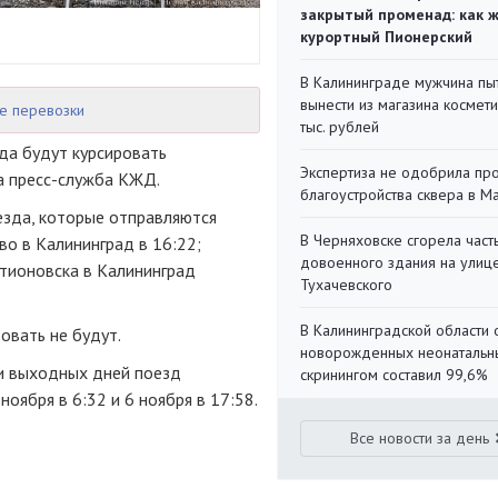
закрытый променад: как 
курортный Пионерский
В Калининграде мужчина пы
вынести из магазина космети
е перевозки
тыс. рублей
да будут курсировать
Экспертиза не одобрила пр
а пресс-служба КЖД.
благоустройства сквера в 
езда, которые отправляются
В Черняховске сгорела част
во в Калининград в 16:22;
довоенного здания на улиц
атионовска в Калининград
Тухачевского
В Калининградской области 
овать не будут.
новорожденных неонаталь
и выходных дней поезд
скринингом составил 99,6%
ноября в 6:32 и 6 ноября в 17:58.
Все новости за день