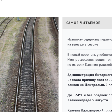
САМОЕ ЧИТАЕМОЕ:
«Балтика» одержала перву
на выезде в сезоне
В новый перечень учебнико
Минпросвещения вошли три
по истории Калининградской
Администрация Янтарног
назвала причину повторн
сливов на Центральный п
До +24°С и без осадков: п
Калининграде 9 августа
Камень Лжи, широкий пля