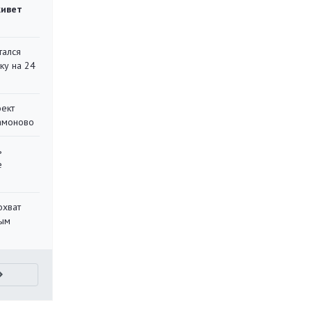
живет
тался
ку на 24
оект
Мамоново
ь
е
охват
ным