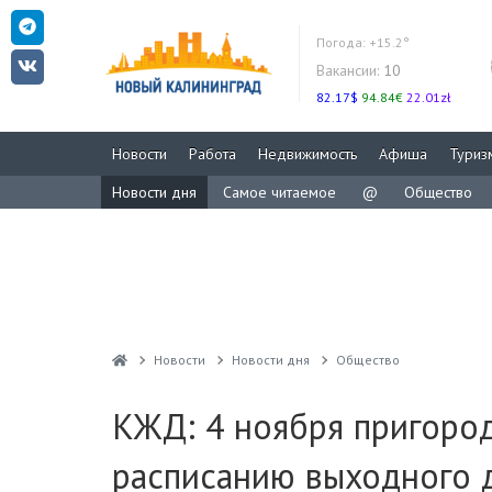
Погода:
+15.2°
Вакансии:
10
82.17$
94.84€
22.01zł
Новости
Работа
Недвижимость
Афиша
Туриз
Новости дня
Самое читаемое
@
Общество
Новости
Новости дня
Общество
КЖД: 4 ноября пригород
расписанию выходного 