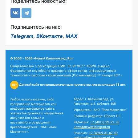
Поделитесь новостью:
Подпишитесь на нас:
Telegram
,
ВКонтакте
,
MAX
© 2003 - 2026 «Новый Калининград.Ru»
Свидетельство о регистрации СМИ: Эл № ФС77-43520, выдано
Федеральной службой по надзору в сфере связи, информационных
технологий и массовых коммуникаций (Роскомнадзор) 17 января 2011 г.
Данный сайт не предназначен для просмотра лицам младше 18 лет.
18+
Адрес: г. Калининград, ул.
Любое использование, либо
Гаражная, д.2, кабинет 308
копирование материалов или
подборки материалов сайта,
Учредитель: ЗАО "Твик Маркетинг"
элементов дизайна и оформления
Главный редактор: Обрехт О.Г.
допускается только с
Редакция:
+7 (4012) 99-21-76
письменного разрешения
news@newkaliningrad.ru
правообладателя - ЗАО «Твик
Маркетинг».
Реклама:
+7 (4012) 31-07-07
reklama@newkaliningrad.ru