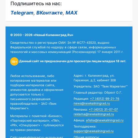
Подпишитесь на нас:
Telegram
,
ВКонтакте
,
MAX
© 2003 - 2026 «Новый Калининград.Ru»
Свидетельство о регистрации СМИ: Эл № ФС77-43520, выдано
Федеральной службой по надзору в сфере связи, информационных
технологий и массовых коммуникаций (Роскомнадзор) 17 января 2011 г.
Данный сайт не предназначен для просмотра лицам младше 18 лет.
18+
Адрес: г. Калининград, ул.
Любое использование, либо
Гаражная, д.2, кабинет 308
копирование материалов или
подборки материалов сайта,
Учредитель: ЗАО "Твик Маркетинг"
элементов дизайна и оформления
Главный редактор: Обрехт О.Г.
допускается только с
Редакция:
+7 (4012) 99-21-76
письменного разрешения
news@newkaliningrad.ru
правообладателя - ЗАО «Твик
Маркетинг».
Реклама:
+7 (4012) 31-07-07
reklama@newkaliningrad.ru
Материалы с пометкой «Бизнес»,
Афиша:
afisha@newkaliningrad.ru
«Партнерский материал», «ПМ»,
«PR», «Спецпроект» - публикуются
Техподдержка:
на правах рекламы.
support@newkaliningrad.ru
Общие вопросы:
Сайт newkaliningrad.ru использует