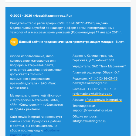
© 2003 - 2026 «Новый Калининград.Ru»
Свидетельство о регистрации СМИ: Эл № ФС77-43520, выдано
Федеральной службой по надзору в сфере связи, информационных
технологий и массовых коммуникаций (Роскомнадзор) 17 января 2011 г.
Данный сайт не предназначен для просмотра лицам младше 18 лет.
18+
Адрес: г. Калининград, ул.
Любое использование, либо
Гаражная, д.2, кабинет 308
копирование материалов или
подборки материалов сайта,
Учредитель: ЗАО "Твик Маркетинг"
элементов дизайна и оформления
Главный редактор: Обрехт О.Г.
допускается только с
Редакция:
+7 (4012) 99-21-76
письменного разрешения
news@newkaliningrad.ru
правообладателя - ЗАО «Твик
Маркетинг».
Реклама:
+7 (4012) 31-07-07
reklama@newkaliningrad.ru
Материалы с пометкой «Бизнес»,
Афиша:
afisha@newkaliningrad.ru
«Партнерский материал», «ПМ»,
«PR», «Спецпроект» - публикуются
Техподдержка:
на правах рекламы.
support@newkaliningrad.ru
Общие вопросы:
Сайт newkaliningrad.ru использует
info@newkaliningrad.ru
файлы cookie. Продолжая работу
с сайтом, вы соглашаетесь на
сбор и последующую
обработку
файлов cookie.