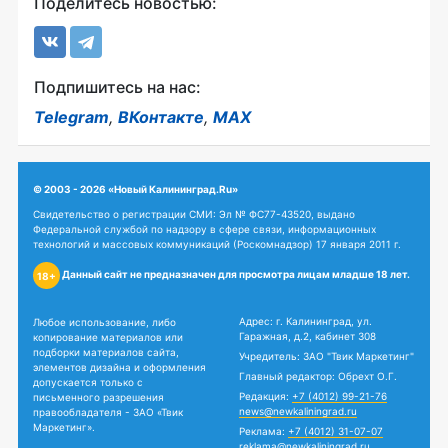
Поделитесь новостью:
Подпишитесь на нас:
Telegram
,
ВКонтакте
,
MAX
© 2003 - 2026 «Новый Калининград.Ru»
Свидетельство о регистрации СМИ: Эл № ФС77-43520, выдано
Федеральной службой по надзору в сфере связи, информационных
технологий и массовых коммуникаций (Роскомнадзор) 17 января 2011 г.
Данный сайт не предназначен для просмотра лицам младше 18 лет.
18+
Адрес: г. Калининград, ул.
Любое использование, либо
Гаражная, д.2, кабинет 308
копирование материалов или
подборки материалов сайта,
Учредитель: ЗАО "Твик Маркетинг"
элементов дизайна и оформления
Главный редактор: Обрехт О.Г.
допускается только с
Редакция:
+7 (4012) 99-21-76
письменного разрешения
news@newkaliningrad.ru
правообладателя - ЗАО «Твик
Маркетинг».
Реклама:
+7 (4012) 31-07-07
reklama@newkaliningrad.ru