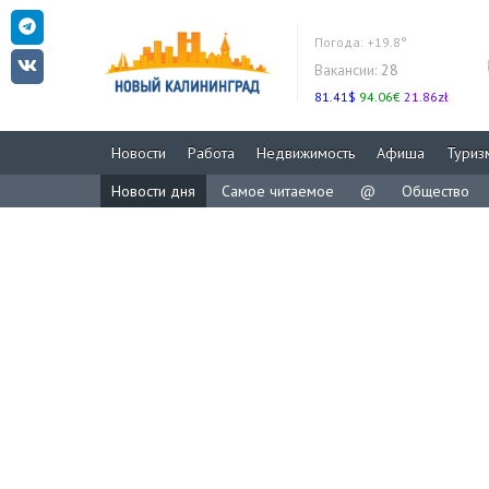
Погода:
+19.8°
Вакансии:
28
81.41$
94.06€
21.86zł
Новости
Работа
Недвижимость
Афиша
Туриз
Новости дня
Самое читаемое
@
Общество