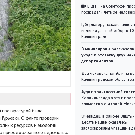
В ДТП на Советском про
пострадали четыре человек
Губернатору пожаловались 
индивидуальный отбор в 10 
Калининграде
В минприроды рассказали
уходе в отставку двух на
департаментов
Два человека погибли на во
Калининградской области за
Аудит транспортной сист
Калининграда хотят пров
совместно с мэрией Моск
 прокуратурой была
Очевидец: в районе Виштын
 Гурьевки. О факте проверки
десять машин оказались
одных ресурсов и экологии
заблокированы упавшими д
а природоохранного ведомства.