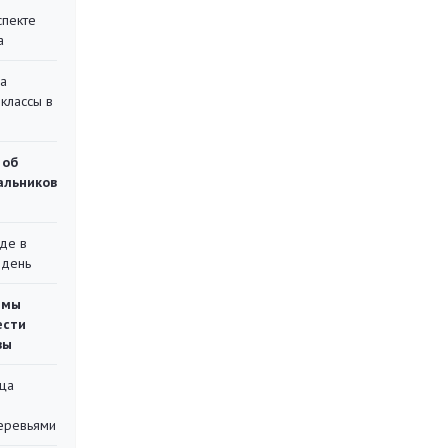
спекте
а
на
классы в
 об
чальников
де в
 день
емы
ести
вы
ца
еревьями