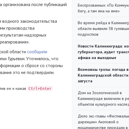
а организована после публикаций
Беспрозванных: «По Коммун
бегу, а там яма на яме»
я водного законодательства
Во время рейда в Калининг
ами производства
области выявили 58 гулявш
подростков
 результатам надзорных
реагирования».
Новости Калининграда: но
ской области
сообщили
губернатора, аудит транс
афиша на выходные
ки Гурьевки. Уточнялось, что
нформации о сбросе со стороны
Возможны грозы: погода в
ования это не подтвердили.
Калининградской области
августа
лив ее и нажав
Ctrl+Enter
Дом на Зоологической в
Калининграде включили в р
объектов культурного насле
Дело экс-главы «Фестиваль
дирекции» Акоповой о
мошенничестве передали в