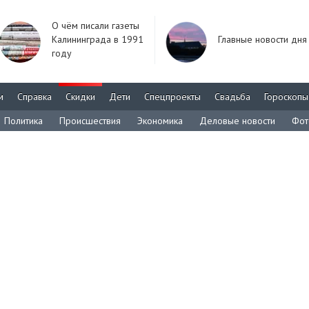
О чём писали газеты
Калининграда в 1991
Главные новости дня
году
м
Справка
Скидки
Дети
Спецпроекты
Свадьба
Гороскопы
Политика
Происшествия
Экономика
Деловые новости
Фот