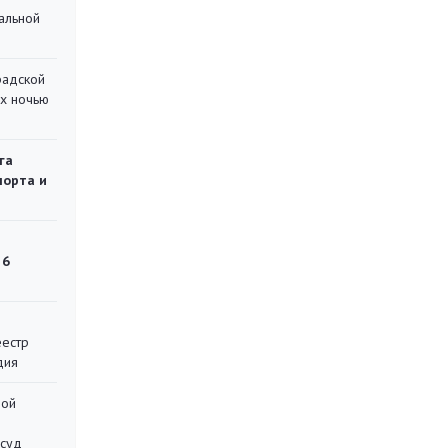
альной
радской
их ночью
га
порта и
 6
еестр
дия
ной
 суд