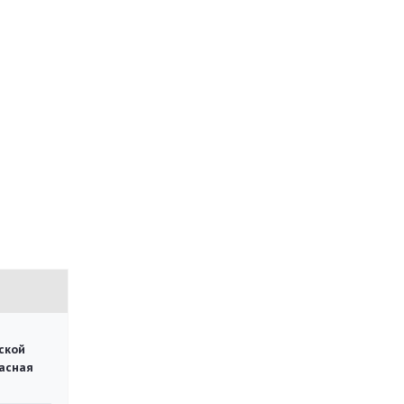
ской
асная