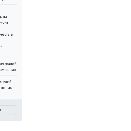
ь на
монт
места в
ли
для жалоб
самокатах
ителей
 не так