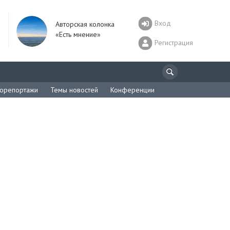
Вход
Авторская колонка
«Есть мнение»
Регистрация
орепортажи
Темы новостей
Конференции