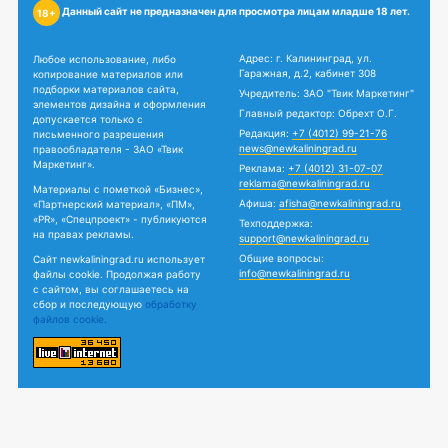
Данный сайт не предназначен для просмотра лицам младше 18 лет.
18+
Адрес: г. Калининград, ул.
Любое использование, либо
Гаражная, д.2, кабинет 308
копирование материалов или
подборки материалов сайта,
Учредитель: ЗАО "Твик Маркетинг"
элементов дизайна и оформления
Главный редактор: Обрехт О.Г.
допускается только с
Редакция:
+7 (4012) 99-21-76
письменного разрешения
news@newkaliningrad.ru
правообладателя - ЗАО «Твик
Маркетинг».
Реклама:
+7 (4012) 31-07-07
reklama@newkaliningrad.ru
Материалы с пометкой «Бизнес»,
Афиша:
afisha@newkaliningrad.ru
«Партнерский материал», «ПМ»,
«PR», «Спецпроект» - публикуются
Техподдержка:
на правах рекламы.
support@newkaliningrad.ru
Общие вопросы:
Сайт newkaliningrad.ru использует
info@newkaliningrad.ru
файлы cookie. Продолжая работу
с сайтом, вы соглашаетесь на
сбор и последующую
обработку
файлов cookie.