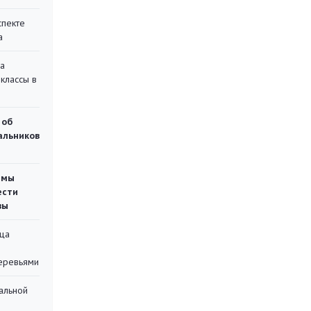
спекте
а
на
классы в
 об
чальников
емы
ести
вы
ца
еревьями
альной