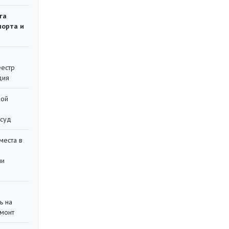
га
порта и
еестр
дия
ной
 суд
места в
ли
ь на
монт