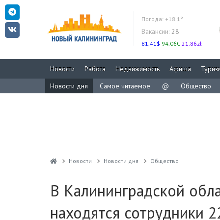
Погода:
+18.1°
Вакансии:
28
81.41$
94.06€
21.86zł
Новости
Работа
Недвижимость
Афиша
Туриз
Новости дня
Самое читаемое
@
Общество
Новости
Новости дня
Общество
В Калининградской обла
находятся сотрудники 2