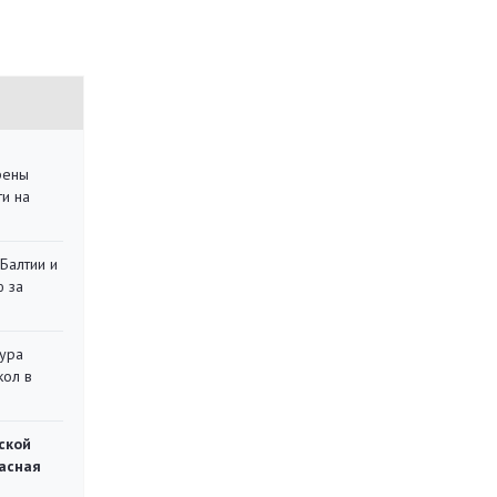
рены
ти на
 Балтии и
ю за
тура
кол в
ской
асная