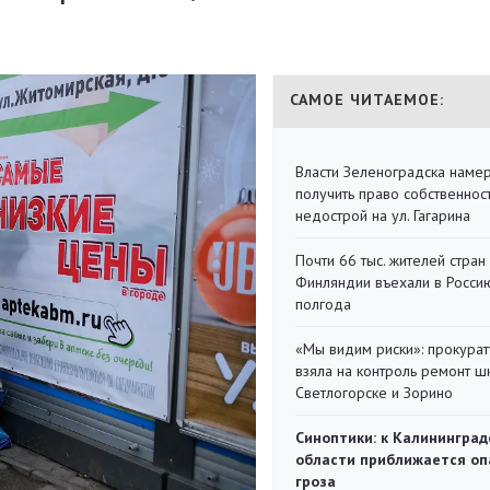
САМОЕ ЧИТАЕМОЕ:
Власти Зеленоградска наме
получить право собственнос
недострой на ул. Гагарина
Почти 66 тыс. жителей стран
Финляндии въехали в Росси
полгода
«Мы видим риски»: прокура
взяла на контроль ремонт ш
Светлогорске и Зорино
Синоптики: к Калининград
области приближается оп
гроза