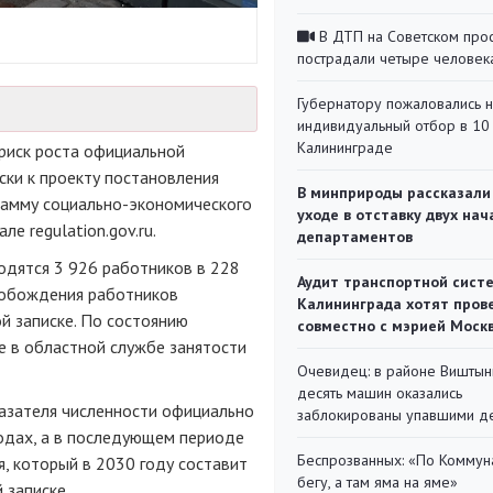
В ДТП на Советском про
пострадали четыре человек
Губернатору пожаловались 
индивидуальный отбор в 10 
Калининграде
риск роста официальной
ски к проекту постановления
В минприроды рассказали
рамму социально-экономического
уходе в отставку двух на
ле regulation.gov.ru.
департаментов
одятся ‎3 926 работников в 228
Аудит транспортной сист
свобождения работников
Калининграда хотят пров
ой записке. По состоянию
совместно с мэрией Моск
е ‎в областной службе занятости
Очевидец: в районе Виштын
десять машин оказались
казателя численности официально
заблокированы упавшими д
одах, а в последующем периоде
Беспрозванных: «По Коммун
, который в 2030 году составит
бегу, а там яма на яме»
 записке.