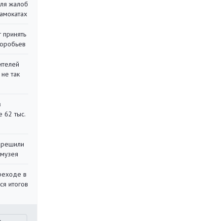
для жалоб
самокатах
 принять
воробьев
ителей
 не так
в
 62 тыс.
 решили
 музея
реходе в
ся итогов