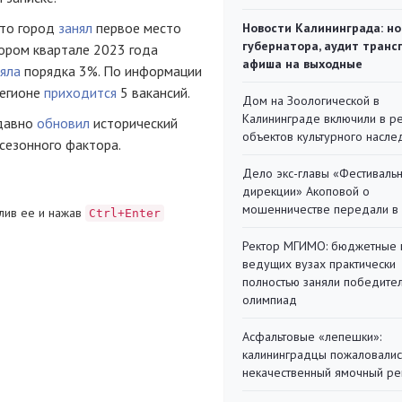
что город
занял
первое место
Новости Калининграда: но
губернатора, аудит транс
тором квартале 2023 года
афиша на выходные
ляла
порядка 3%. По информации
регионе
приходится
5 вакансий.
Дом на Зоологической в
Калининграде включили в р
едавно
обновил
исторический
объектов культурного насле
сезонного фактора.
Дело экс-главы «Фестиваль
дирекции» Акоповой о
мошенничестве передали в
лив ее и нажав
Ctrl+Enter
Ректор МГИМО: бюджетные 
ведущих вузах практически
полностью заняли победите
олимпиад
Асфальтовые «лепешки»:
калининградцы пожаловалис
некачественный ямочный ре