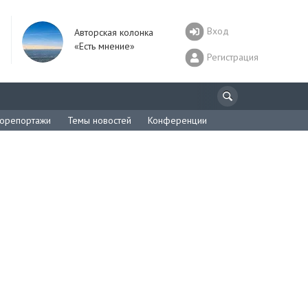
Вход
Авторская колонка
«Есть мнение»
Регистрация
орепортажи
Темы новостей
Конференции