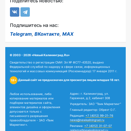
Поделитесь новостью:
Подпишитесь на нас:
Telegram
,
ВКонтакте
,
MAX
© 2003 - 2026 «Новый Калининград.Ru»
Свидетельство о регистрации СМИ: Эл № ФС77-43520, выдано
Федеральной службой по надзору в сфере связи, информационных
технологий и массовых коммуникаций (Роскомнадзор) 17 января 2011 г.
Данный сайт не предназначен для просмотра лицам младше 18 лет.
18+
Адрес: г. Калининград, ул.
Любое использование, либо
Гаражная, д.2, кабинет 308
копирование материалов или
подборки материалов сайта,
Учредитель: ЗАО "Твик Маркетинг"
элементов дизайна и оформления
Главный редактор: Обрехт О.Г.
допускается только с
Редакция:
+7 (4012) 99-21-76
письменного разрешения
news@newkaliningrad.ru
правообладателя - ЗАО «Твик
Маркетинг».
Реклама:
+7 (4012) 31-07-07
reklama@newkaliningrad.ru