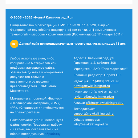
© 2003 - 2026 «Новый Калининград.Ru»
Свидетельство о регистрации СМИ: Эл № ФС77-43520, выдано
Федеральной службой по надзору в сфере связи, информационных
технологий и массовых коммуникаций (Роскомнадзор) 17 января 2011 г.
Данный сайт не предназначен для просмотра лицам младше 18 лет.
18+
Адрес: г. Калининград, ул.
Любое использование, либо
Гаражная, д.2, кабинет 308
копирование материалов или
подборки материалов сайта,
Учредитель: ЗАО "Твик Маркетинг"
элементов дизайна и оформления
Главный редактор: Обрехт О.Г.
допускается только с
Редакция:
+7 (4012) 99-21-76
письменного разрешения
news@newkaliningrad.ru
правообладателя - ЗАО «Твик
Маркетинг».
Реклама:
+7 (4012) 31-07-07
reklama@newkaliningrad.ru
Материалы с пометкой «Бизнес»,
Афиша:
afisha@newkaliningrad.ru
«Партнерский материал», «ПМ»,
«PR», «Спецпроект» - публикуются
Техподдержка:
на правах рекламы.
support@newkaliningrad.ru
Общие вопросы:
Сайт newkaliningrad.ru использует
info@newkaliningrad.ru
файлы cookie. Продолжая работу
с сайтом, вы соглашаетесь на
сбор и последующую
обработку