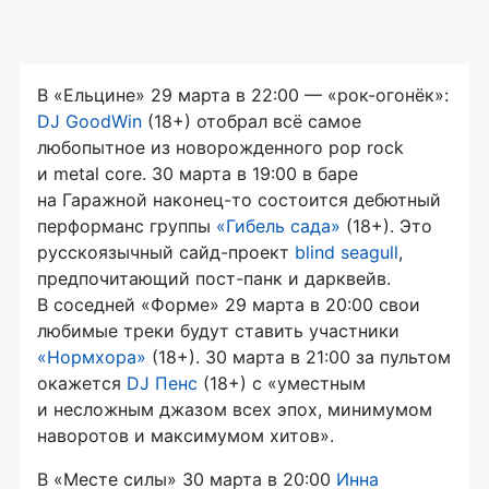
В «Ельцине» 29 марта в 22:00 — «рок-огонёк»:
DJ GoodWin
(18+) отобрал всё самое
любопытное из новорожденного pop rock
и metal core. 30 марта в 19:00 в баре
на Гаражной наконец-то состоится дебютный
перформанс группы
«Гибель сада»
(18+). Это
русскоязычный сайд-проект
blind seagull
,
предпочитающий пост-панк и дарквейв.
В соседней «Форме» 29 марта в 20:00 свои
любимые треки будут ставить участники
«Нормхора»
(18+). 30 марта в 21:00 за пультом
окажется
DJ Пенс
(18+) с «уместным
и несложным джазом всех эпох, минимумом
наворотов и максимумом хитов».
В «Месте силы» 30 марта в 20:00
Инна