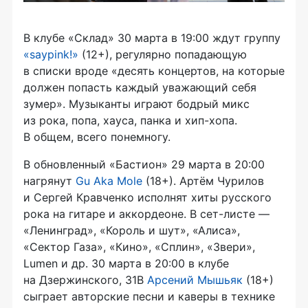
В клубе «Склад» 30 марта в 19:00 ждут группу
«saypink!»
(12+), регулярно попадающую
в списки вроде «десять концертов, на которые
должен попасть каждый уважающий себя
зумер». Музыканты играют бодрый микс
из рока, попа, хауса, панка и хип-хопа.
В общем, всего понемногу.
В обновленный «Бастион» 29 марта в 20:00
нагрянут
Gu Aka Mole
(18+). Артём Чурилов
и Сергей Кравченко исполнят хиты русского
рока на гитаре и аккордеоне. В сет-листе —
«Ленинград», «Король и шут», «Алиса»,
«Сектор Газа», «Кино», «Сплин», «Звери»,
Lumen и др. 30 марта в 20:00 в клубе
на Дзержинского, 31В
Арсений Мышьяк
(18+)
сыграет авторские песни и каверы в технике