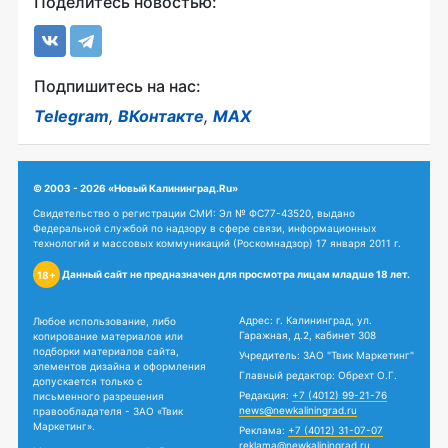
Поделитесь новостью:
Подпишитесь на нас:
Telegram
,
ВКонтакте
,
MAX
© 2003 - 2026 «Новый Калининград.Ru»
Свидетельство о регистрации СМИ: Эл № ФС77-43520, выдано
Федеральной службой по надзору в сфере связи, информационных
технологий и массовых коммуникаций (Роскомнадзор) 17 января 2011 г.
Данный сайт не предназначен для просмотра лицам младше 18 лет.
18+
Адрес: г. Калининград, ул.
Любое использование, либо
Гаражная, д.2, кабинет 308
копирование материалов или
подборки материалов сайта,
Учредитель: ЗАО "Твик Маркетинг"
элементов дизайна и оформления
Главный редактор: Обрехт О.Г.
допускается только с
Редакция:
+7 (4012) 99-21-76
письменного разрешения
news@newkaliningrad.ru
правообладателя - ЗАО «Твик
Маркетинг».
Реклама:
+7 (4012) 31-07-07
reklama@newkaliningrad.ru