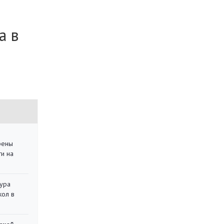
а в
рены
ти на
тура
кол в