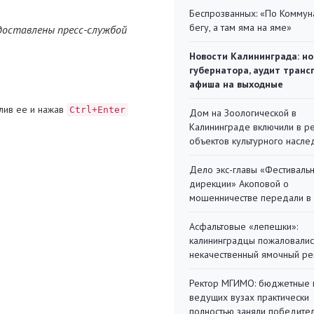
Беспрозванных: «По Коммун
бегу, а там яма на яме»
доставлены пресс-службой
Новости Калининграда: но
губернатора, аудит транс
афиша на выходные
лив ее и нажав
Ctrl+Enter
Дом на Зоологической в
Калининграде включили в р
объектов культурного насле
Дело экс-главы «Фестиваль
дирекции» Акоповой о
мошенничестве передали в
Асфальтовые «лепешки»:
калининградцы пожаловалис
некачественный ямочный ре
Ректор МГИМО: бюджетные 
ведущих вузах практически
полностью заняли победите