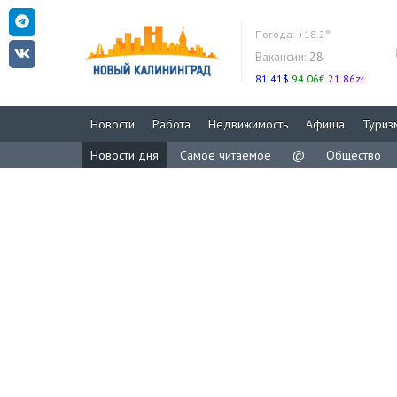
Погода:
+18.2°
Вакансии:
28
81.41$
94.06€
21.86zł
Новости
Работа
Недвижимость
Афиша
Туриз
Новости дня
Самое читаемое
@
Общество