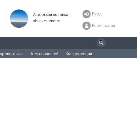
Вход
Авторская колонка
«Есть мнение»
Регистрация
орепортажи
Темы новостей
Конференции