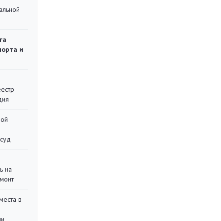
альной
га
порта и
еестр
дия
ной
 суд
ь на
монт
места в
ли