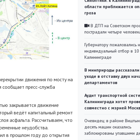
Синоптики: к Калининград
области приближается оп
гроза
В ДТП на Советском про
пострадали четыре человек
Губернатору пожаловались 
индивидуальный отбор в 10 
Калининграде
В минприроды рассказали
уходе в отставку двух на
ерекрытии движения по мосту на
департаментов
ом сообщает пресс-служба
Аудит транспортной сист
Калининграда хотят пров
остью закрывается движение
совместно с мэрией Моск
оторый ведёт капитальный ремонт
слоя асфальта. Рассчитываем, что
Очевидец: в районе Виштын
десять машин оказались
временные неудобства.
заблокированы упавшими д
ил в прошлом году до открытия