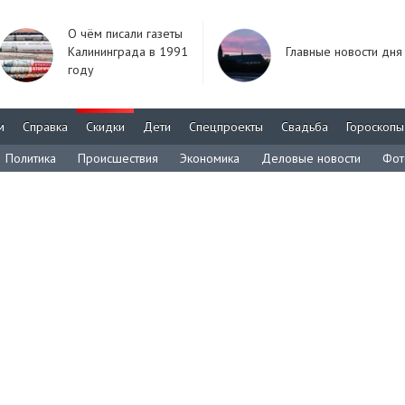
О чём писали газеты
Калининграда в 1991
Главные новости дня
году
м
Справка
Скидки
Дети
Спецпроекты
Свадьба
Гороскопы
Политика
Происшествия
Экономика
Деловые новости
Фот