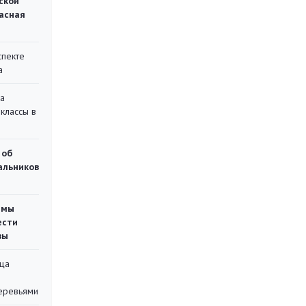
ской
асная
спекте
а
на
классы в
 об
чальников
емы
ести
вы
ца
еревьями