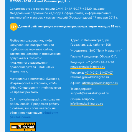
© 2003 - 2026 «Новый Калининград.Ru»
Свидетельство о регистрации СМИ: Эл № ФС77-43520, выдано
Федеральной службой по надзору в сфере связи, информационных
технологий и массовых коммуникаций (Роскомнадзор) 17 января 2011 г.
Данный сайт не предназначен для просмотра лицам младше 18 лет.
18+
Адрес: г. Калининград, ул.
Любое использование, либо
Гаражная, д.2, кабинет 308
копирование материалов или
подборки материалов сайта,
Учредитель: ЗАО "Твик Маркетинг"
элементов дизайна и оформления
Главный редактор: Обрехт О.Г.
допускается только с
Редакция:
+7 (4012) 99-21-76
письменного разрешения
news@newkaliningrad.ru
правообладателя - ЗАО «Твик
Маркетинг».
Реклама:
+7 (4012) 31-07-07
reklama@newkaliningrad.ru
Материалы с пометкой «Бизнес»,
Афиша:
afisha@newkaliningrad.ru
«Партнерский материал», «ПМ»,
«PR», «Спецпроект» - публикуются
Техподдержка:
на правах рекламы.
support@newkaliningrad.ru
Общие вопросы:
Сайт newkaliningrad.ru использует
info@newkaliningrad.ru
файлы cookie. Продолжая работу
с сайтом, вы соглашаетесь на
сбор и последующую
обработку
файлов cookie.