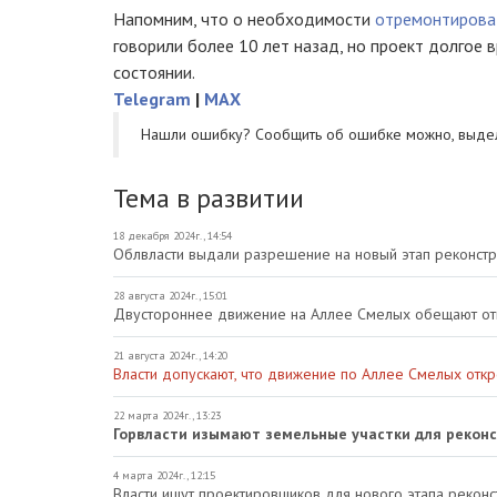
Напомним, что о необходимости
отремонтирова
говорили более 10 лет назад, но проект долгое
состоянии.
Telegram
|
MAX
Нашли ошибку? Cообщить об ошибке можно, выде
Тема в развитии
18 декабря 2024г., 14:54
Облвласти выдали разрешение на новый этап реконст
28 августа 2024г., 15:01
Двустороннее движение на Аллее Смелых обещают от
21 августа 2024г., 14:20
Власти допускают, что движение по Аллее Смелых отк
22 марта 2024г., 13:23
Горвласти изымают земельные участки для рекон
4 марта 2024г., 12:15
Власти ищут проектировщиков для нового этапа рекон