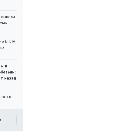
 вывели
семь
кие БПЛА
тр
ты в
обезьян:
ет назад
ного в