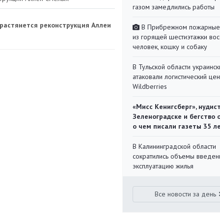
газом замедлились работы
к растянется реконструкция Аллеи
В Прибрежном пожарные
из горящей шестиэтажки во
человек, кошку и собаку
В Тульской области украинс
атаковали логистический цен
Wildberries
«Мисс Кенигсберг», нудис
Зеленоградске и бегство 
о чем писали газеты 35 л
В Калининградской области
сократились объемы введен
эксплуатацию жилья
Все новости за день