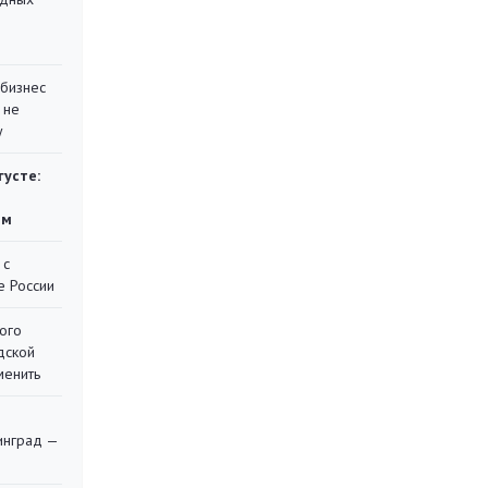
 бизнес
 не
у
густе:
ям
 с
е России
ого
дской
менить
я
инград —