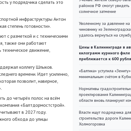
ость у подрядчика сделать это
районов РФ смогут увидеть
солнечное затмение
спортной инфраструктуры Антон
Уволенному за давление на
кая степень готовности».
чиновнику из Зеленоградска
удалось вернуться на служб
ают с разметкой и с техническими
я, также они работают
Цены в Калининграде в ав
ть техническое движение,
килограмм куриного филе
приближается к 600 рубл
оддержал коллегу Шлыков.
«Балтика» уступила «Зениту»
следнего времени. Идет усиленно,
минимальным счётом в Кубк
которая позволит, наверное,
.
Нормативы градостроительн
проектирования Калинингра
ть до четырёх полос на всём
области вновь планируют из
 компания «Балтдормостстрой».
читывают в 2027 году.
Власти ищут подрядчика дл
строительства дороги Калин
Южного обхода до улицы
Холмогоровка