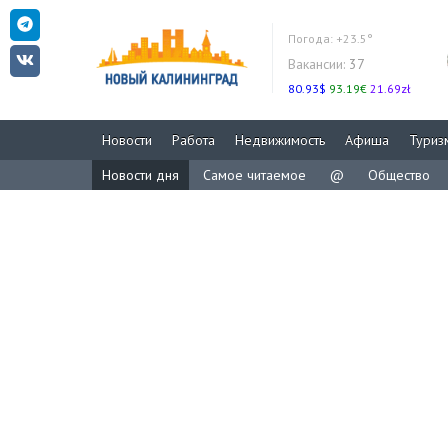
Погода:
+23.5°
Вакансии:
37
80.93$
93.19€
21.69zł
Новости
Работа
Недвижимость
Афиша
Туриз
Новости дня
Самое читаемое
@
Общество