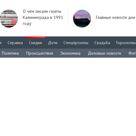
О чём писали газеты
Калининграда в 1991
Главные новости дня
году
м
Справка
Скидки
Дети
Спецпроекты
Свадьба
Гороскопы
Политика
Происшествия
Экономика
Деловые новости
Фот