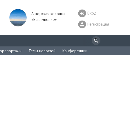
Вход
Авторская колонка
«Есть мнение»
Регистрация
орепортажи
Темы новостей
Конференции