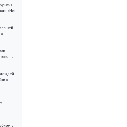
ткрытия
ом: «Нет
оревшей
то
или
етене на
х дождей
йти в
ом
облем с