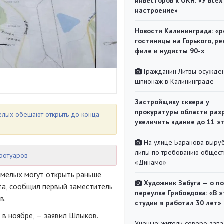
инвесторов к ОКН: «У всех
настроение»
Новости Калининграда: «р
гостиницы на Горького, ре
филе и нудисты 90-х
Гражданин Литвы осуждён
шпионаж в Калининграде
Застройщику сквера у
прокуратуры области раз
елых обещают открыть до конца
увеличить здание до 11 э
На улице Баранова выру
липы по требованию общест
тротуаров
«Динамо»
Смелых могут открыть раньше
Художник Забуга — о п
ста, сообщил первый заместитель
переулке Грибоедова: «В э
в.
студии я работал 30 лет»
 в ноябре, — заявил Шлыков.
Ученые: жители северо-зап