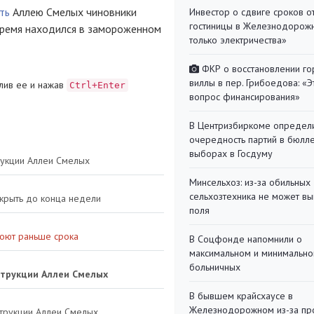
ть
Аллею Смелых чиновники
Инвестор о сдвиге сроков о
гостиницы в Железнодорожн
 время находился в замороженном
только электричества»
ФКР о восстановлении г
виллы в пер. Грибоедова: «Э
лив ее и нажав
Ctrl+Enter
вопрос финансирования»
В Центризбиркоме определ
очередность партий в бюлл
выборах в Госдуму
рукции Аллеи Смелых
Минсельхоз: из-за обильны
сельхозтехника не может вы
крыть до конца недели
поля
роют раньше срока
В Соцфонде напомнили о
максимальном и минимальн
больничных
струкции Аллеи Смелых
В бывшем крайсхаусе в
Железнодорожном из-за пр
струкции Аллеи Смелых