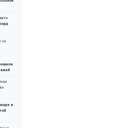
 плохое
ост»
корд
 за
решили
тажей
били
ва
ожаре в
той
адных