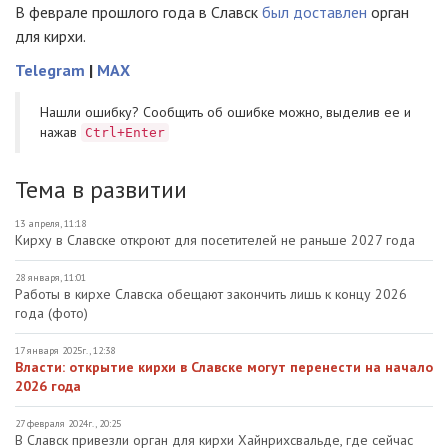
В феврале прошлого года в Славск
был доставлен
орган
для кирхи.
Telegram
|
MAX
Нашли ошибку? Cообщить об ошибке можно, выделив ее и
нажав
Ctrl+Enter
Тема в развитии
13 апреля, 11:18
Кирху в Славске откроют для посетителей не раньше 2027 года
28 января, 11:01
Работы в кирхе Славска обещают закончить лишь к концу 2026
года (фото)
17 января 2025г., 12:38
Власти: открытие кирхи в Славске могут перенести на начало
2026 года
27 февраля 2024г., 20:25
В Славск привезли орган для кирхи Хайнрихсвальде, где сейчас