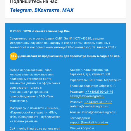
Подпишитесь на нас:
Telegram
,
ВКонтакте
,
MAX
© 2003 - 2026 «Новый Калининград.Ru»
Свидетельство о регистрации СМИ: Эл № ФС77-43520, выдано
Федеральной службой по надзору в сфере связи, информационных
технологий и массовых коммуникаций (Роскомнадзор) 17 января 2011 г.
Данный сайт не предназначен для просмотра лицам младше 18 лет.
18+
Адрес: г. Калининград, ул.
Любое использование, либо
Гаражная, д.2, кабинет 308
копирование материалов или
подборки материалов сайта,
Учредитель: ЗАО "Твик Маркетинг"
элементов дизайна и оформления
Главный редактор: Обрехт О.Г.
допускается только с
Редакция:
+7 (4012) 99-21-76
письменного разрешения
news@newkaliningrad.ru
правообладателя - ЗАО «Твик
Маркетинг».
Реклама:
+7 (4012) 31-07-07
reklama@newkaliningrad.ru
Материалы с пометкой «Бизнес»,
Афиша:
afisha@newkaliningrad.ru
«Партнерский материал», «ПМ»,
«PR», «Спецпроект» - публикуются
Техподдержка:
на правах рекламы.
support@newkaliningrad.ru
Общие вопросы:
Сайт newkaliningrad.ru использует