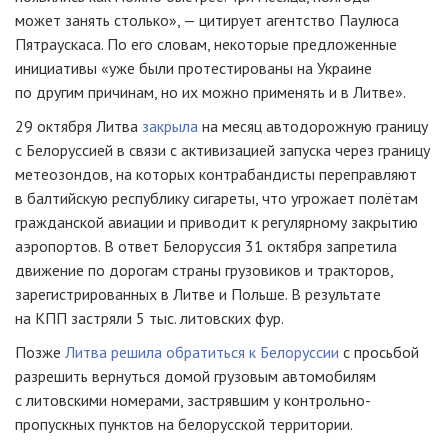
может занять столько», — цитирует агентство Паулюса
Пятраускаса. По его словам, некоторые предложенные
инициативы «уже были протестированы на Украине
по другим причинам, но их можно применять и в Литве».
29 октября Литва
закрыла
на месяц автодорожную границу
с Белоруссией в связи с активизацией запуска через границу
метеозондов, на которых контрабандисты переправляют
в балтийскую республику сигареты, что угрожает полётам
гражданской авиации и приводит к регулярному закрытию
аэропортов. В ответ Белоруссия 31 октября запретила
движение по дорогам страны грузовиков и тракторов,
зарегистрированных в Литве и Польше. В результате
на КПП застряли 5 тыс. литовских фур.
Позже
Литва решила обратиться к Белоруссии
с просьбой
разрешить вернуться домой грузовым автомобилям
с литовскими номерами, застрявшим у контрольно-
пропускных пунктов на белорусской территории.