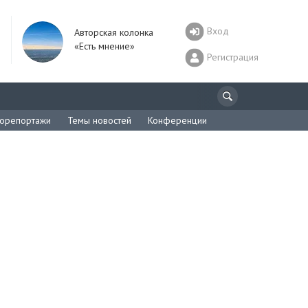
Вход
Авторская колонка
«Есть мнение»
Регистрация
орепортажи
Темы новостей
Конференции