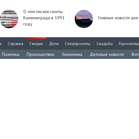
О чём писали газеты
Калининграда в 1991
Главные новости дня
году
м
Справка
Скидки
Дети
Спецпроекты
Свадьба
Гороскопы
Политика
Происшествия
Экономика
Деловые новости
Фот