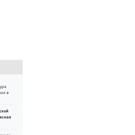
тура
кол в
ской
асная