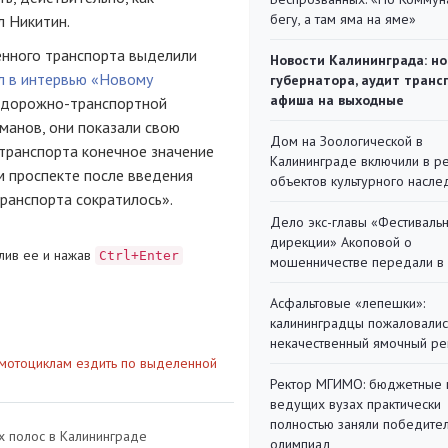
бегу, а там яма на яме»
л Никитин.
енного транспорта выделили
Новости Калининграда: но
л в интервью «Новому
губернатора, аудит транс
афиша на выходные
 дорожно-транспортной
манов, они показали свою
Дом на Зоологической в
транспорта конечное значение
Калининграде включили в р
ом проспекте после введения
объектов культурного насле
ранспорта сократилось».
Дело экс-главы «Фестиваль
дирекции» Акоповой о
лив ее и нажав
Ctrl+Enter
мошенничестве передали в
Асфальтовые «лепешки»:
калининградцы пожаловалис
некачественный ямочный ре
 мотоциклам ездить по выделенной
Ректор МГИМО: бюджетные 
ведущих вузах практически
полностью заняли победите
 полос в Калининграде
олимпиад