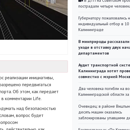
В ДТП на Советском про
пострадали четыре человек
Губернатору пожаловались 
индивидуальный отбор в 10 
Калининграде
В минприроды рассказали
уходе в отставку двух на
департаментов
Аудит транспортной сист
Калининграда хотят пров
совместно с мэрией Моск
с реализации инициативы,
разрешено передвигаться
Два человека погибли на во
орта. Об этом, как передает
Калининградской области за
 в комментарии Life.
Очевидец: в районе Виштын
 подумать над безопасностью
десять машин оказались
 словам, вопрос будет
заблокированы упавшими д
 вопросом
ь, действительно, как
Беспрозванных: «По Коммун