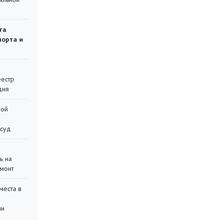
га
порта и
еестр
дия
ной
 суд
ь на
монт
места в
ли