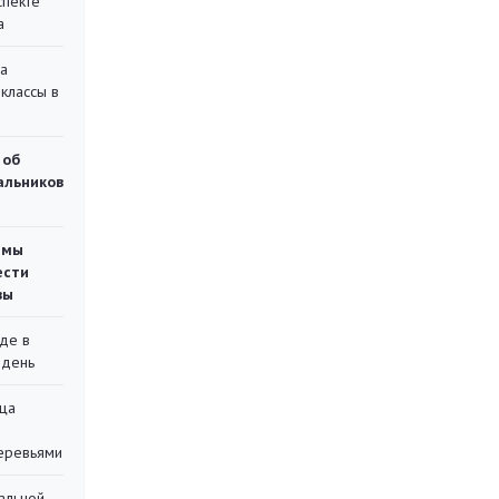
спекте
а
на
классы в
 об
чальников
емы
ести
вы
де в
 день
ца
еревьями
альной