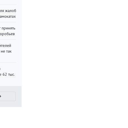
для жалоб
самокатах
 принять
воробьев
ителей
 не так
в
 62 тыс.