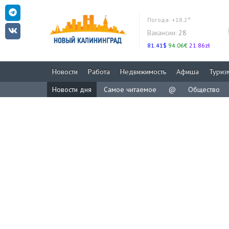
Погода:
+18.2°
Вакансии:
28
81.41$
94.06€
21.86zł
Новости
Работа
Недвижимость
Афиша
Туриз
Новости дня
Самое читаемое
@
Общество