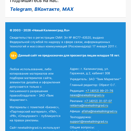
Подпишитесь на нас:
Telegram
,
ВКонтакте
,
MAX
© 2003 - 2026 «Новый Калининград.Ru»
Свидетельство о регистрации СМИ: Эл № ФС77-43520, выдано
Федеральной службой по надзору в сфере связи, информационных
технологий и массовых коммуникаций (Роскомнадзор) 17 января 2011 г.
Данный сайт не предназначен для просмотра лицам младше 18 лет.
18+
Адрес: г. Калининград, ул.
Любое использование, либо
Гаражная, д.2, кабинет 308
копирование материалов или
подборки материалов сайта,
Учредитель: ЗАО "Твик Маркетинг"
элементов дизайна и оформления
Главный редактор: Обрехт О.Г.
допускается только с
Редакция:
+7 (4012) 99-21-76
письменного разрешения
news@newkaliningrad.ru
правообладателя - ЗАО «Твик
Маркетинг».
Реклама:
+7 (4012) 31-07-07
reklama@newkaliningrad.ru
Материалы с пометкой «Бизнес»,
Афиша:
afisha@newkaliningrad.ru
«Партнерский материал», «ПМ»,
«PR», «Спецпроект» - публикуются
Техподдержка:
на правах рекламы.
support@newkaliningrad.ru
Общие вопросы:
Сайт newkaliningrad.ru использует