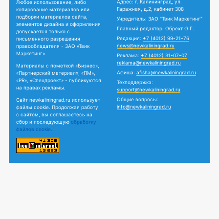
Адрес: г. Калининград, ул.
Любое использование, либо
Гаражная, д.2, кабинет 308
копирование материалов или
подборки материалов сайта,
Учредитель: ЗАО "Твик Маркетинг"
элементов дизайна и оформления
Главный редактор: Обрехт О.Г.
допускается только с
Редакция:
+7 (4012) 99-21-76
письменного разрешения
news@newkaliningrad.ru
правообладателя - ЗАО «Твик
Маркетинг».
Реклама:
+7 (4012) 31-07-07
reklama@newkaliningrad.ru
Материалы с пометкой «Бизнес»,
Афиша:
afisha@newkaliningrad.ru
«Партнерский материал», «ПМ»,
«PR», «Спецпроект» - публикуются
Техподдержка:
на правах рекламы.
support@newkaliningrad.ru
Общие вопросы:
Сайт newkaliningrad.ru использует
info@newkaliningrad.ru
файлы cookie. Продолжая работу
с сайтом, вы соглашаетесь на
сбор и последующую
обработку
файлов cookie.