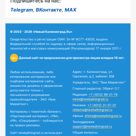
Подпишитесь на нас:
Telegram
,
ВКонтакте
,
MAX
© 2003 - 2026 «Новый Калининград.Ru»
Свидетельство о регистрации СМИ: Эл № ФС77-43520, выдано
Федеральной службой по надзору в сфере связи, информационных
технологий и массовых коммуникаций (Роскомнадзор) 17 января 2011 г.
Данный сайт не предназначен для просмотра лицам младше 18 лет.
18+
Адрес: г. Калининград, ул.
Любое использование, либо
Гаражная, д.2, кабинет 308
копирование материалов или
подборки материалов сайта,
Учредитель: ЗАО "Твик Маркетинг"
элементов дизайна и оформления
Главный редактор: Обрехт О.Г.
допускается только с
Редакция:
+7 (4012) 99-21-76
письменного разрешения
news@newkaliningrad.ru
правообладателя - ЗАО «Твик
Маркетинг».
Реклама:
+7 (4012) 31-07-07
reklama@newkaliningrad.ru
Материалы с пометкой «Бизнес»,
Афиша:
afisha@newkaliningrad.ru
«Партнерский материал», «ПМ»,
«PR», «Спецпроект» - публикуются
Техподдержка:
на правах рекламы.
support@newkaliningrad.ru
Общие вопросы:
Сайт newkaliningrad.ru использует