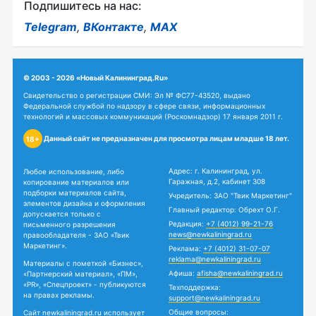
Подпишитесь на нас:
Telegram
,
ВКонтакте
,
MAX
© 2003 - 2026 «Новый Калининград.Ru»
Свидетельство о регистрации СМИ: Эл № ФС77-43520, выдано
Федеральной службой по надзору в сфере связи, информационных
технологий и массовых коммуникаций (Роскомнадзор) 17 января 2011 г.
Данный сайт не предназначен для просмотра лицам младше 18 лет.
18+
Адрес: г. Калининград, ул.
Любое использование, либо
Гаражная, д.2, кабинет 308
копирование материалов или
подборки материалов сайта,
Учредитель: ЗАО "Твик Маркетинг"
элементов дизайна и оформления
Главный редактор: Обрехт О.Г.
допускается только с
Редакция:
+7 (4012) 99-21-76
письменного разрешения
news@newkaliningrad.ru
правообладателя - ЗАО «Твик
Маркетинг».
Реклама:
+7 (4012) 31-07-07
reklama@newkaliningrad.ru
Материалы с пометкой «Бизнес»,
Афиша:
afisha@newkaliningrad.ru
«Партнерский материал», «ПМ»,
«PR», «Спецпроект» - публикуются
Техподдержка:
на правах рекламы.
support@newkaliningrad.ru
Общие вопросы:
Сайт newkaliningrad.ru использует