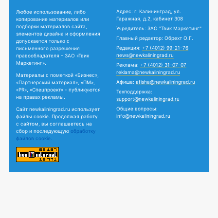
Адрес: г. Калининград, ул.
Любое использование, либо
Гаражная, д.2, кабинет 308
копирование материалов или
подборки материалов сайта,
Учредитель: ЗАО "Твик Маркетинг"
элементов дизайна и оформления
Главный редактор: Обрехт О.Г.
допускается только с
Редакция:
+7 (4012) 99-21-76
письменного разрешения
news@newkaliningrad.ru
правообладателя - ЗАО «Твик
Маркетинг».
Реклама:
+7 (4012) 31-07-07
reklama@newkaliningrad.ru
Материалы с пометкой «Бизнес»,
Афиша:
afisha@newkaliningrad.ru
«Партнерский материал», «ПМ»,
«PR», «Спецпроект» - публикуются
Техподдержка:
на правах рекламы.
support@newkaliningrad.ru
Общие вопросы:
Сайт newkaliningrad.ru использует
info@newkaliningrad.ru
файлы cookie. Продолжая работу
с сайтом, вы соглашаетесь на
сбор и последующую
обработку
файлов cookie.