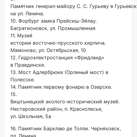
Памятник
генерал-майору
С. С. Гурьеву
в Гурьевск
на ул. Ленина.
10. Форбург замка
Прейсиш-Эйлау
.
Багратионовск, ул. Промышленная
11. Музей
истории
восточно-прусского
кирпича.
Мамоново, ул. Октябрьская, 10
12. Гидроэлектростанция «Фридланд»
в Правдинске.
13. Мост Адлербрюке (Орлиный мост) в
Полесске.
14. Памятник первому фонарю в Озерске.
15.
Виштынецкий
эколого-исторический
музей.
Нестеровский район, п. Краснолесье,
ул. Школьная, 5а
16. Памятник Барклаю де Толли. Черняховск,
пл. Ленина