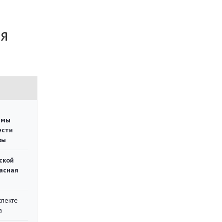
ия
емы
ести
вы
ской
асная
спекте
а