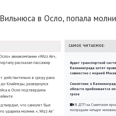
 Вильнюса в Осло, попала молн
САМОЕ ЧИТАЕМОЕ:
Осло»
авиакомпании «Wizz Air»,
 порталу рассказал пассажир
Аудит транспортной сист
Калининграда хотят пров
совместно с мэрией Моск
ет действительно в среду рано
 до Клайпеды, развернулся
Синоптики: к Калининград
области приближается оп
ейса в Осло подтвердила
гроза
ейките.
одтвердил, что самолет был
В ДТП на Советском про
пострадали четыре человек
его ударила молния. «„Wizz Air“