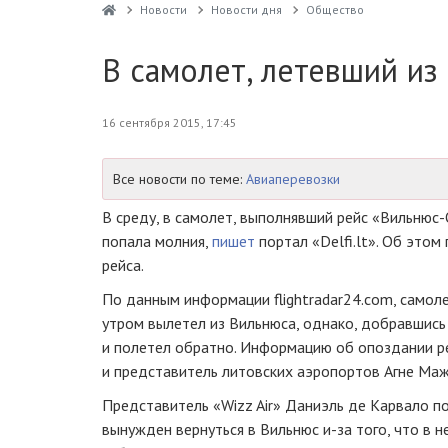
Новости
Новости дня
Общество
В самолет, летевший из
16 сентября 2015, 17:45
Все новости по теме:
Авиаперевозки
В среду, в самолет, выполнявший рейс
«Вильнюс-
попала молния,
пишет
портал «Delfi.lt». Об этом
рейса.
По данным информации flightradar24.com, самол
утром вылетел из Вильнюса, однако, добравшись
и полетел обратно. Информацию об опоздании р
и представитель литовских аэропортов Агне Маж
Представитель «Wizz Air» Даниэль де Карвало п
вынужден вернуться в Вильнюс
и-за
того, что в н