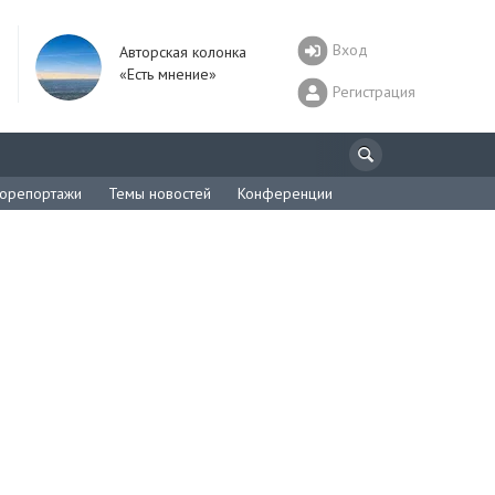
Вход
Авторская колонка
«Есть мнение»
Регистрация
орепортажи
Темы новостей
Конференции