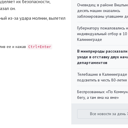
уделяет их безопасности,
Очевидец: в районе Виштын
азал он.
десять машин оказались
заблокированы упавшими д
нный
из-за
удара молнии, вылетел
Губернатору пожаловались 
индивидуальный отбор в 10 
Калининграде
лив ее и нажав
Ctrl+Enter
В минприроды рассказали
уходе в отставку двух на
департаментов
Телебашню в Калининграде
подсветить в честь 80-летия
Беспрозванных: «По Коммун
бегу, а там яма на яме»
Все новости за день