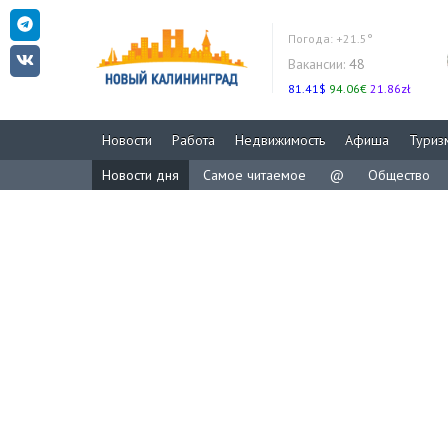
Погода:
+21.5°
Вакансии:
48
81.41$
94.06€
21.86zł
Новости
Работа
Недвижимость
Афиша
Туриз
Новости дня
Самое читаемое
@
Общество