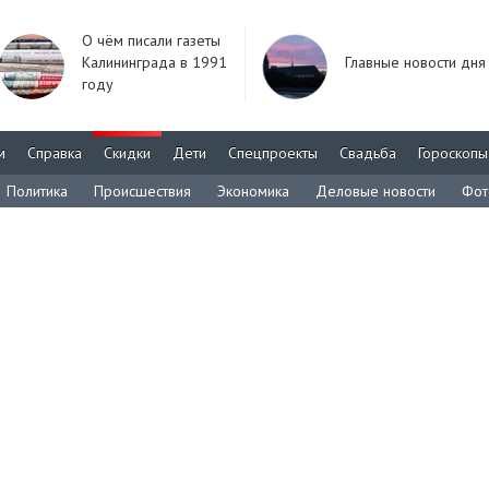
О чём писали газеты
Калининграда в 1991
Главные новости дня
году
м
Справка
Скидки
Дети
Спецпроекты
Свадьба
Гороскопы
Политика
Происшествия
Экономика
Деловые новости
Фот