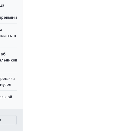
ца
еревьями
на
классы в
 об
чальников
 решили
 музея
альной