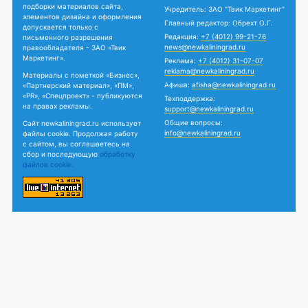
подборки материалов сайта,
Учредитель: ЗАО "Твик Маркетинг"
элементов дизайна и оформления
Главный редактор: Обрехт О.Г.
допускается только с
Редакция:
+7 (4012) 99-21-76
письменного разрешения
news@newkaliningrad.ru
правообладателя - ЗАО «Твик
Маркетинг».
Реклама:
+7 (4012) 31-07-07
reklama@newkaliningrad.ru
Материалы с пометкой «Бизнес»,
Афиша:
afisha@newkaliningrad.ru
«Партнерский материал», «ПМ»,
«PR», «Спецпроект» - публикуются
Техподдержка:
на правах рекламы.
support@newkaliningrad.ru
Общие вопросы:
Сайт newkaliningrad.ru использует
info@newkaliningrad.ru
файлы cookie. Продолжая работу
с сайтом, вы соглашаетесь на
сбор и последующую
обработку
файлов cookie.