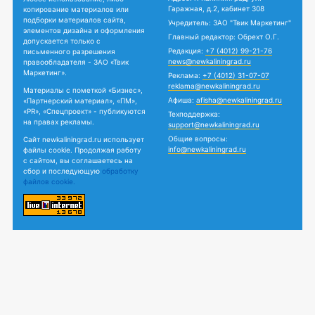
Гаражная, д.2, кабинет 308
копирование материалов или
подборки материалов сайта,
Учредитель: ЗАО "Твик Маркетинг"
элементов дизайна и оформления
Главный редактор: Обрехт О.Г.
допускается только с
Редакция:
+7 (4012) 99-21-76
письменного разрешения
news@newkaliningrad.ru
правообладателя - ЗАО «Твик
Маркетинг».
Реклама:
+7 (4012) 31-07-07
reklama@newkaliningrad.ru
Материалы с пометкой «Бизнес»,
Афиша:
afisha@newkaliningrad.ru
«Партнерский материал», «ПМ»,
«PR», «Спецпроект» - публикуются
Техподдержка:
на правах рекламы.
support@newkaliningrad.ru
Общие вопросы:
Сайт newkaliningrad.ru использует
info@newkaliningrad.ru
файлы cookie. Продолжая работу
с сайтом, вы соглашаетесь на
сбор и последующую
обработку
файлов cookie.