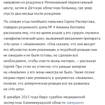
направлен из роддома в Региональный перинатальный
центр, затем в Детскую областную больницу, где умер
спустя два месяца после рождения.
По словам отца погибшего мальчика Сергея Распертова,
главврач родильного дома № 4 Альвина Беспалко
рассказала ему, что во время родов у его супруги случился
«анафилактический шок», вызванный введением препарата
«Но-шпа»
с «Анальгином». «Она сказала, что они вводят
его абсолютно всем роженицам, и подобной реакции они
не ожидали и не были готовы, но сделали всё
необходимое, чтобы спасти жизнь матери», — рассказал
Сергей. При этом он отметил, что раньше аллергии
на «Анальгин» у его жены никогда не было. Также позже
медики перестали упоминать в документах «Анальгин»,
полагая, что аллергическая реакция всё же развилась
на
«Но-шпу»
.
В декабре 2015 года бюро
судебно-медицинской
экспертизы Калининградской области
завершило