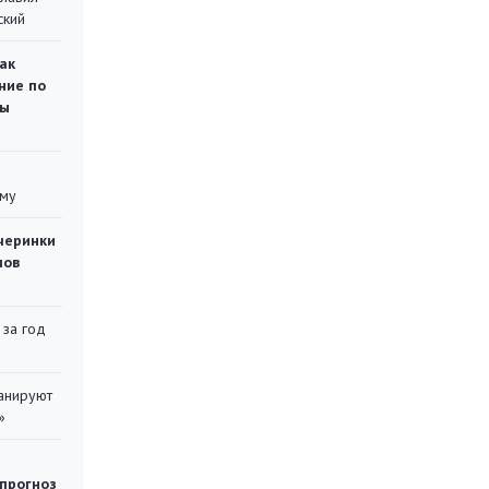
ский
ак
ние по
ты
уму
черинки
мов
 за год
ланируют
»
 прогноз