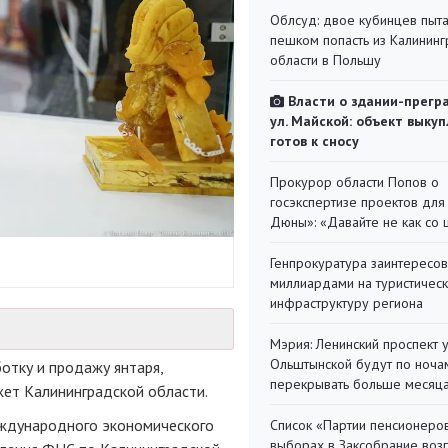
Облсуд: двое кубинцев пыта
пешком попасть из Калинин
области в Польшу
Власти о здании-прегр
ул. Майской: объект выкуп
готов к сносу
Прокурор области Попов о
госэкспертизе проектов для
Дюны»: «Давайте не как со
Генпрокуратура заинтересов
миллиардами на туристичес
инфраструктуру региона
Мэрия: Ленинский проспект 
Ольштынской будут по ноча
отку и продажу янтаря,
перекрывать больше месяц
ет Калининградской области.
международного экономического
Список «Партии пенсионеро
выборах в Заксобрание воз