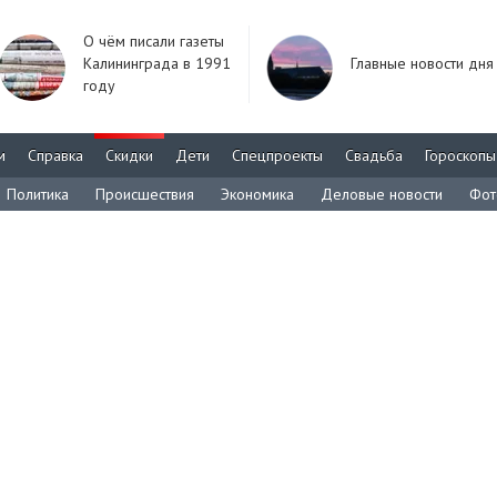
О чём писали газеты
Калининграда в 1991
Главные новости дня
году
м
Справка
Скидки
Дети
Спецпроекты
Свадьба
Гороскопы
Политика
Происшествия
Экономика
Деловые новости
Фот