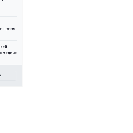
ее время
ргей
комедии»