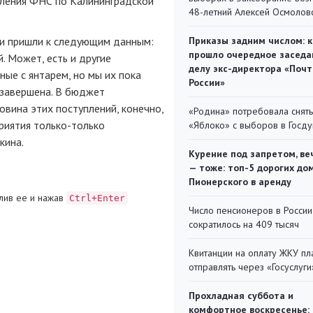
вления ФНС по Калининградской
48-летний Алексей Осмолов
и пришли к следующим данным:
Приказы задним числом: к
прошло очередное заседа
 Может, есть и другие
делу экс-директора «Поч
ные с янтарем, но мы их пока
России»
 завершена. В бюджет
овина этих поступлений, конечно,
«Родина» потребовала снять
приятия
только-только
«Яблоко» с выборов в Госд
кина.
Курение под запретом, ве
— тоже: топ-5 дорогих до
Пионерского в аренду
лив ее и нажав
Ctrl+Enter
Число пенсионеров в России
сократилось на 409 тысяч
Квитанции на оплату ЖКУ п
отправлять через «Госуслуги
Прохладная суббота и
комфортное воскресенье: