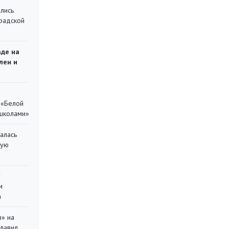
лись
градской
аде на
лен и
 «Белой
 школами»
алась
кую
у
м
а
в» на
главил