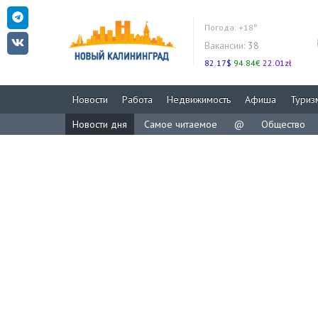
Погода:
+18°
Вакансии:
38
82.17$
94.84€
22.01zł
Новости
Работа
Недвижимость
Афиша
Туриз
Новости дня
Самое читаемое
@
Общество