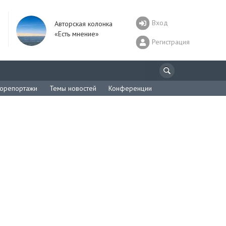
Вход
Авторская колонка
«Есть мнение»
Регистрация
орепортажи
Темы новостей
Конференции