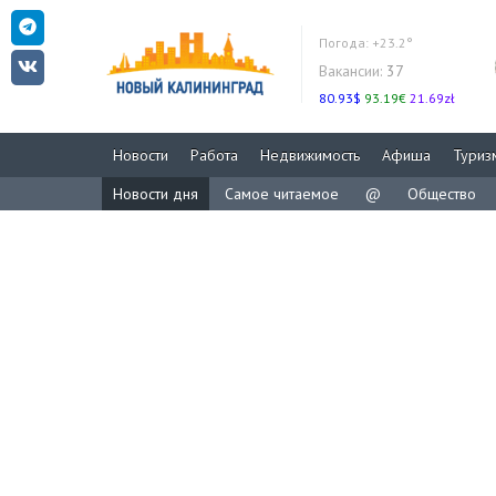
Погода:
+23.2°
Вакансии:
37
80.93$
93.19€
21.69zł
Новости
Работа
Недвижимость
Афиша
Туриз
Новости дня
Самое читаемое
@
Общество