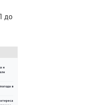
Л до
а и
али
 погода в
интереса