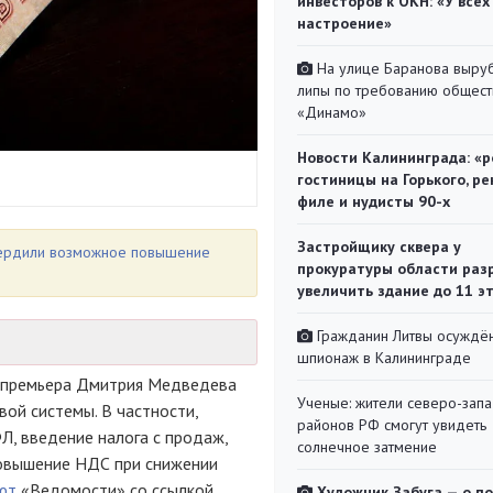
инвесторов к ОКН: «У всех
настроение»
На улице Баранова выру
липы по требованию общест
«Динамо»
Новости Калининграда: «р
гостиницы на Горького, ре
филе и нудисты 90-х
Застройщику сквера у
вердили возможное повышение
прокуратуры области раз
увеличить здание до 11 э
Гражданин Литвы осуждён
шпионаж в Калининграде
у премьера Дмитрия Медведева
Ученые: жители северо-зап
ой системы. В частности,
районов РФ смогут увидеть
, введение налога с продаж,
солнечное затмение
повышение НДС при снижении
ют
«Ведомости» со ссылкой
Художник Забуга — о п