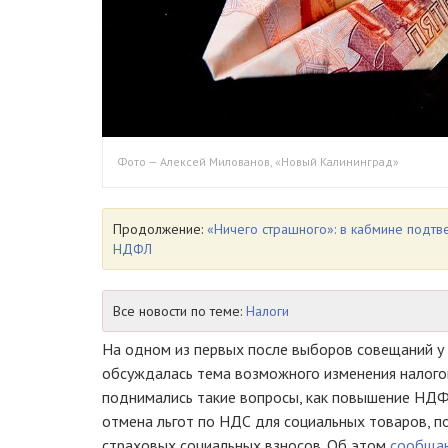
Фото — Алексей Милованов, «Новый Калининград»
Продолжение:
«Ничего страшного»: в кабмине подт
НДФЛ
Все новости по теме:
Налоги
На одном из первых после выборов совещаний 
обсуждалась тема возможного изменения налогов
поднимались такие вопросы, как повышение НДФЛ
отмена льгот по НДС для социальных товаров, 
страховых социальных взносов. Об этом
сообща