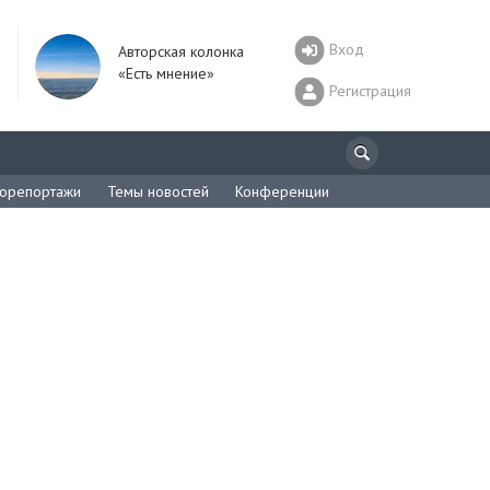
Вход
Авторская колонка
«Есть мнение»
Регистрация
орепортажи
Темы новостей
Конференции