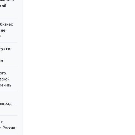
той
 бизнес
 не
у
густе:
ям
ого
дской
менить
я
инград —
 с
е России