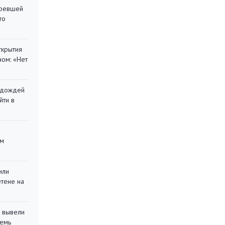
оревшей
то
ткрытия
ом: «Нет
х дождей
йти в
ом
или
етене на
 вывели
семь