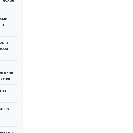
 плохое
били
ва
ост»
корд
решили
тажей
 за
адных
ожаре в