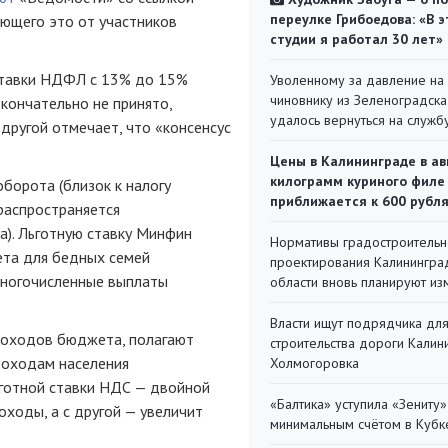
переулке Грибоедова: «В э
ающего это от участников
студии я работал 30 лет»
ставки НДФЛ с 13% до 15%
Уволенному за давление на
чиновнику из Зеленоградска
кончательно не принято,
удалось вернуться на служб
другой отмечает, что «консенсус
Цены в Калининграде в ав
килограмм куриного филе
борота (близок к налогу
приближается к 600 рубл
распространяется
а). Льготную ставку Минфин
Нормативы градостроительн
ета для бедных семей
проектирования Калинингра
многочисленные выплаты
области вновь планируют из
Власти ищут подрядчика дл
доходов бюджета, полагают
строительства дороги Калин
 доходам населения
Холмогоровка
готной ставки НДС — двойной
«Балтика» уступила «Зениту»
оходы, а с другой — увеличит
минимальным счётом в Кубк