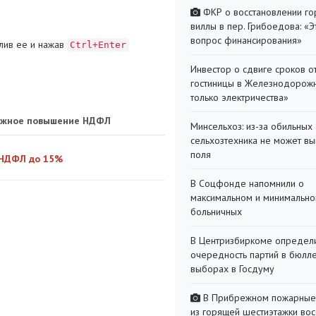
ФКР о восстановлении г
виллы в пер. Грибоедова: «Э
вопрос финансирования»
лив ее и нажав
Ctrl+Enter
Инвестор о сдвиге сроков о
гостиницы в Железнодорожн
только электричества»
можное повышение НДФЛ
Минсельхоз: из-за обильны
сельхозтехника не может вы
поля
 НДФЛ до 15%
В Соцфонде напомнили о
максимальном и минимальн
больничных
В Центризбиркоме определ
очередность партий в бюлл
выборах в Госдуму
В Прибрежном пожарные
из горящей шестиэтажки во