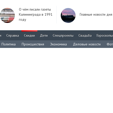
О чём писали газеты
Калининграда в 1991
Главные новости дня
году
м
Справка
Скидки
Дети
Спецпроекты
Свадьба
Гороскопы
Политика
Происшествия
Экономика
Деловые новости
Фот