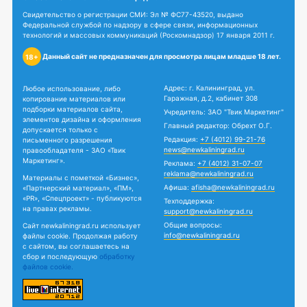
Свидетельство о регистрации СМИ: Эл № ФС77-43520, выдано
Федеральной службой по надзору в сфере связи, информационных
технологий и массовых коммуникаций (Роскомнадзор) 17 января 2011 г.
Данный сайт не предназначен для просмотра лицам младше 18 лет.
18+
Адрес: г. Калининград, ул.
Любое использование, либо
Гаражная, д.2, кабинет 308
копирование материалов или
подборки материалов сайта,
Учредитель: ЗАО "Твик Маркетинг"
элементов дизайна и оформления
Главный редактор: Обрехт О.Г.
допускается только с
Редакция:
+7 (4012) 99-21-76
письменного разрешения
news@newkaliningrad.ru
правообладателя - ЗАО «Твик
Маркетинг».
Реклама:
+7 (4012) 31-07-07
reklama@newkaliningrad.ru
Материалы с пометкой «Бизнес»,
Афиша:
afisha@newkaliningrad.ru
«Партнерский материал», «ПМ»,
«PR», «Спецпроект» - публикуются
Техподдержка:
на правах рекламы.
support@newkaliningrad.ru
Общие вопросы:
Сайт newkaliningrad.ru использует
info@newkaliningrad.ru
файлы cookie. Продолжая работу
с сайтом, вы соглашаетесь на
сбор и последующую
обработку
файлов cookie.