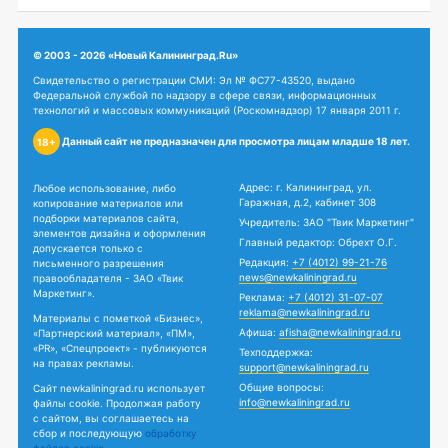
© 2003 - 2026 «Новый Калининград.Ru»
Свидетельство о регистрации СМИ: Эл № ФС77-43520, выдано
Федеральной службой по надзору в сфере связи, информационных
технологий и массовых коммуникаций (Роскомнадзор) 17 января 2011 г.
Данный сайт не предназначен для просмотра лицам младше 18 лет.
18+
Адрес: г. Калининград, ул.
Любое использование, либо
Гаражная, д.2, кабинет 308
копирование материалов или
подборки материалов сайта,
Учредитель: ЗАО "Твик Маркетинг"
элементов дизайна и оформления
Главный редактор: Обрехт О.Г.
допускается только с
Редакция:
+7 (4012) 99-21-76
письменного разрешения
news@newkaliningrad.ru
правообладателя - ЗАО «Твик
Маркетинг».
Реклама:
+7 (4012) 31-07-07
reklama@newkaliningrad.ru
Материалы с пометкой «Бизнес»,
Афиша:
afisha@newkaliningrad.ru
«Партнерский материал», «ПМ»,
«PR», «Спецпроект» - публикуются
Техподдержка:
на правах рекламы.
support@newkaliningrad.ru
Общие вопросы:
Сайт newkaliningrad.ru использует
info@newkaliningrad.ru
файлы cookie. Продолжая работу
с сайтом, вы соглашаетесь на
сбор и последующую
обработку