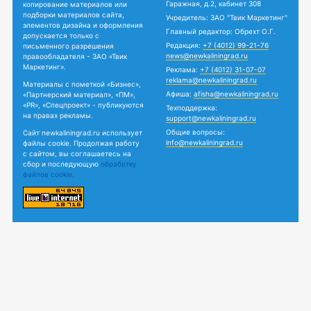
Гаражная, д.2, кабинет 308
копирование материалов или
подборки материалов сайта,
Учредитель: ЗАО "Твик Маркетинг"
элементов дизайна и оформления
Главный редактор: Обрехт О.Г.
допускается только с
Редакция:
+7 (4012) 99-21-76
письменного разрешения
news@newkaliningrad.ru
правообладателя - ЗАО «Твик
Маркетинг».
Реклама:
+7 (4012) 31-07-07
reklama@newkaliningrad.ru
Материалы с пометкой «Бизнес»,
Афиша:
afisha@newkaliningrad.ru
«Партнерский материал», «ПМ»,
«PR», «Спецпроект» - публикуются
Техподдержка:
на правах рекламы.
support@newkaliningrad.ru
Общие вопросы:
Сайт newkaliningrad.ru использует
info@newkaliningrad.ru
файлы cookie. Продолжая работу
с сайтом, вы соглашаетесь на
сбор и последующую
обработку
файлов cookie.