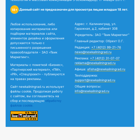
Данный сайт не предназначен для просмотра лицам младше 18 лет.
18+
Адрес: г. Калининград, ул.
Любое использование, либо
Гаражная, д.2, кабинет 308
копирование материалов или
подборки материалов сайта,
Учредитель: ЗАО "Твик Маркетинг"
элементов дизайна и оформления
Главный редактор: Обрехт О.Г.
допускается только с
Редакция:
+7 (4012) 99-21-76
письменного разрешения
news@newkaliningrad.ru
правообладателя - ЗАО «Твик
Маркетинг».
Реклама:
+7 (4012) 31-07-07
reklama@newkaliningrad.ru
Материалы с пометкой «Бизнес»,
Афиша:
afisha@newkaliningrad.ru
«Партнерский материал», «ПМ»,
«PR», «Спецпроект» - публикуются
Техподдержка:
на правах рекламы.
support@newkaliningrad.ru
Общие вопросы:
Сайт newkaliningrad.ru использует
info@newkaliningrad.ru
файлы cookie. Продолжая работу
с сайтом, вы соглашаетесь на
сбор и последующую
обработку
файлов cookie.