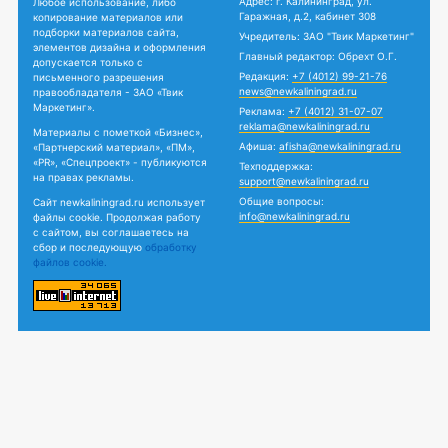
Адрес: г. Калининград, ул.
Любое использование, либо
Гаражная, д.2, кабинет 308
копирование материалов или
подборки материалов сайта,
Учредитель: ЗАО "Твик Маркетинг"
элементов дизайна и оформления
Главный редактор: Обрехт О.Г.
допускается только с
Редакция:
+7 (4012) 99-21-76
письменного разрешения
news@newkaliningrad.ru
правообладателя - ЗАО «Твик
Маркетинг».
Реклама:
+7 (4012) 31-07-07
reklama@newkaliningrad.ru
Материалы с пометкой «Бизнес»,
Афиша:
afisha@newkaliningrad.ru
«Партнерский материал», «ПМ»,
«PR», «Спецпроект» - публикуются
Техподдержка:
на правах рекламы.
support@newkaliningrad.ru
Общие вопросы:
Сайт newkaliningrad.ru использует
info@newkaliningrad.ru
файлы cookie. Продолжая работу
с сайтом, вы соглашаетесь на
сбор и последующую
обработку
файлов cookie.