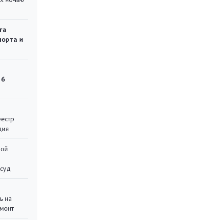
га
порта и
 6
еестр
дия
ной
 суд
ь на
монт