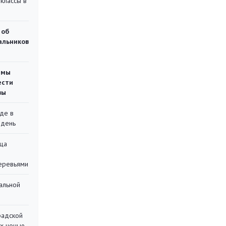
классы в
 об
чальников
емы
ести
вы
де в
 день
ца
еревьями
альной
радской
их ночью