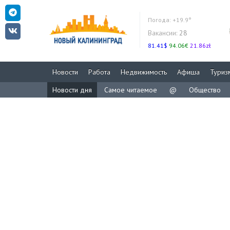
Погода:
+19.9°
Вакансии:
28
81.41$
94.06€
21.86zł
Новости
Работа
Недвижимость
Афиша
Туриз
Новости дня
Самое читаемое
@
Общество