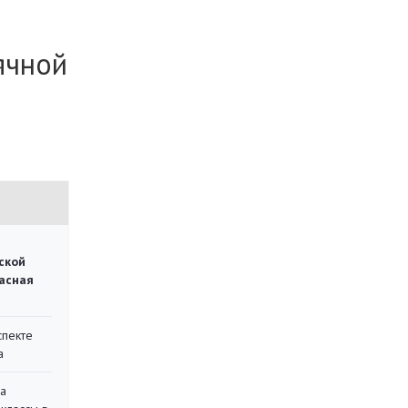
ячной
ской
асная
спекте
а
на