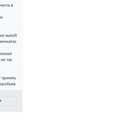
места в
ли
для жалоб
самокатах
ителей
 не так
 принять
воробьев