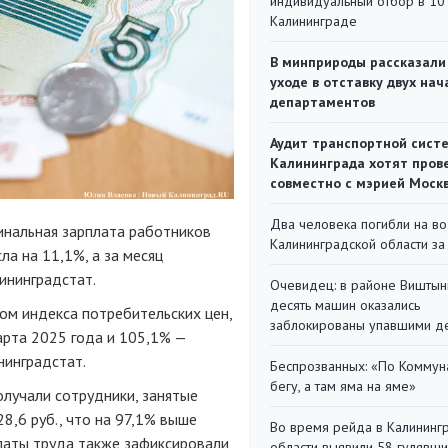
индивидуальный отбор в 10 
Калининграде
В минприроды рассказали
уходе в отставку двух на
департаментов
Аудит транспортной сист
Калининграда хотят пров
совместно с мэрией Моск
Два человека погибли на во
инальная зарплата работников
Калининградской области за
ла на 11,1%, а за месяц
ининградстат.
Очевидец: в районе Виштын
десять машин оказались
том индекса потребительских цен,
заблокированы упавшими д
арта 2025 года и 105,1% —
нинградстат.
Беспрозванных: «По Коммун
бегу, а там яма на яме»
лучали сотрудники, занятые
8,6 руб., что на 97,1% выше
Во время рейда в Калининг
платы труда также зафиксировали
области выявили 58 гулявш