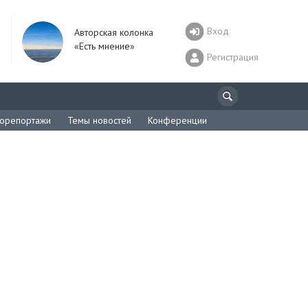
Вход
Авторская колонка
«Есть мнение»
Регистрация
орепортажи
Темы новостей
Конференции