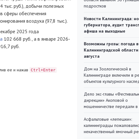
4 тыс. руб.), добычи полезных
подростков
ков сферы обеспечения
Новости Калининграда: но
онирования воздуха (97,8 тыс.).
губернатора, аудит транс
декабре 2025 года
афиша на выходные
ла
102 668 руб., а в январе 2026-
Возможны грозы: погода в
16,7 руб.
Калининградской области
августа
Дом на Зоологической в
лив ее и нажав
Ctrl+Enter
Калининграде включили в р
объектов культурного насле
Дело экс-главы «Фестиваль
дирекции» Акоповой о
мошенничестве передали в
Асфальтовые «лепешки»:
калининградцы пожаловалис
некачественный ямочный ре