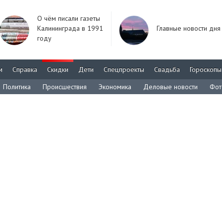
О чём писали газеты
Калининграда в 1991
Главные новости дня
году
м
Справка
Скидки
Дети
Спецпроекты
Свадьба
Гороскопы
Политика
Происшествия
Экономика
Деловые новости
Фот